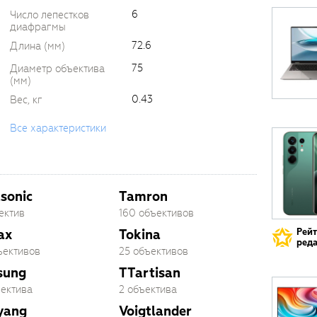
6
Число лепестков
диафрагмы
72.6
Длина (мм)
75
Диаметр объектива
(мм)
0.43
Вес, кг
Все характеристики
sonic
Tamron
ектив
160 объективов
ax
Tokina
Рей
реда
ъективов
25 объективов
sung
TTartisan
ъектива
2 объектива
yang
Voigtlander