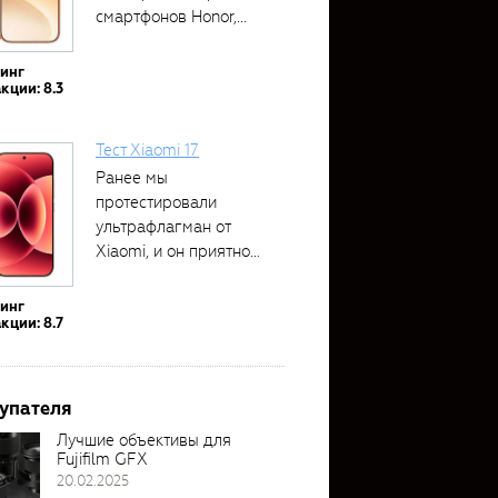
смартфонов Honor,...
тинг
кции: 8.3
Тест Xiaomi 17
Ранее мы
протестировали
ультрафлагман от
Xiaomi, и он приятно
удивил своими...
тинг
кции: 8.7
упателя
Лучшие объективы для
Fujifilm GFX
20.02.2025