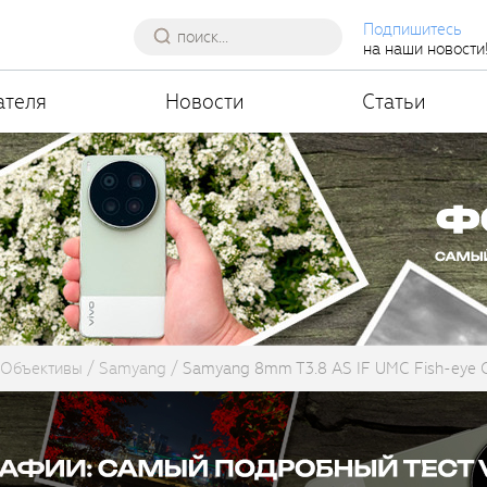
Подпишитесь
на наши новости
ателя
Новости
Статьи
Объективы
Samyang
Samyang 8mm T3.8 AS IF UMC Fish-eye C