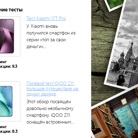
ние тесты
Тест Xiaomi 17T Pro
У Xiaomi вновь
получился смартфон из
серии «топ за свои
деньги»....
тинг
кции: 9.3
Полевой тест iQOO Z11:
большое путешествие на
одном заряде
Этот обзор посвящён
довольно необычному
смартфону. iQOO Z11
оснащён встроенным
тинг
аккумулятором...
кции: 8.3