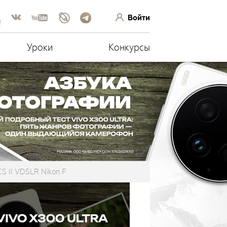
Войти
!
Уроки
Конкурсы
S II VDSLR Nikon F