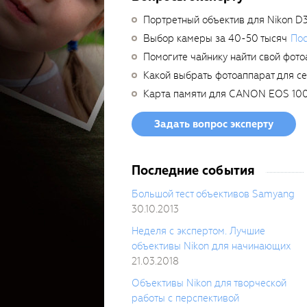
Портретный объектив для Nikon D
Выбор камеры за 40-50 тысяч
Пос
Помогите чайнику найти свой фото
Какой выбрать фотоаппарат для с
Карта памяти для CANON EOS 10
Задать вопрос эксперту
Последние события
Большой тест объективов Samyang
30.10.2013
Неделя с экспертом. Лучшие
объективы Nikon для начинающих
21.03.2018
Объективы Nikon для творческой
работы с перспективой