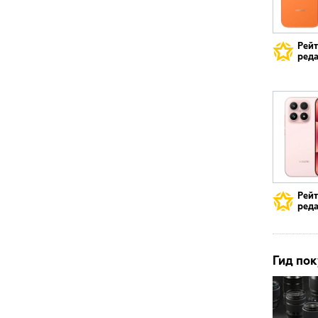
Рей
реда
Рей
реда
Гид пок