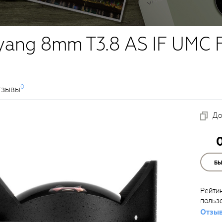
ang 8mm T3.8 AS IF UMC Fi
0
тзывы
До
Б
Рейти
польз
Отзыв