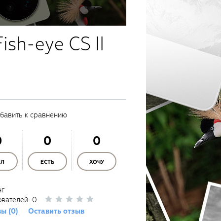
sh-eye CS II
бавить к сравнению
0
0
0
ЫЛ
ЕСТЬ
ХОЧУ
нг
ователей:
0
ы (0)
Оставить отзыв