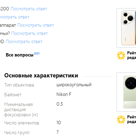
3200
Посмотреть ответ
мотреть ответ
аппарат
Посмотреть ответ
емьи?
Посмотреть ответ
0D
Посмотреть ответ
Рей
891
Все вопросы
реда
Основные характеристики
широкоугольный
Тип объектива
Nikon F
Байонет
0.3
Минимальная
дистанция
фокусировки (м)
Рей
реда
10
Число элементов
7
Число групп