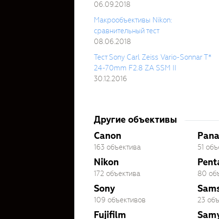
06.09.2018
Макрообъективы Nikon:
сравнительный тест
08.06.2018
Тест Sony Carl Zeiss Vario-Sonnar T*
24-70mm F2.8 ZA SSM II
30.12.2016
Другие объективы
Canon
Pana
163 объектива
51 объ
Nikon
Pent
172 объектива
80 об
Sony
Sam
109 объективов
23 об
Fujifilm
Sam