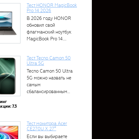
Тест HONOR MagicBook
Pro 14 2026
В 2026 году HONOR
обновил свой
флагманский ноутбук
MagicBook Pro 14....
Тест Tecno Camon 50
Ultra 5G
Tecno Camon 50 Ultra
5G можно назвать не
самым
сбалансированным
устройством....
тинг
кции: 7.3
Тест монитора Acer
CE270U X 27″
Если вы выбираете