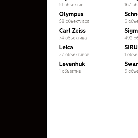
51 объектив
167 о
Olympus
Schn
58 объективов
6 объ
Carl Zeiss
Sigm
74 объектива
492 о
Leica
SIRU
27 объективов
1 объе
Levenhuk
Swar
1 объектив
6 объ