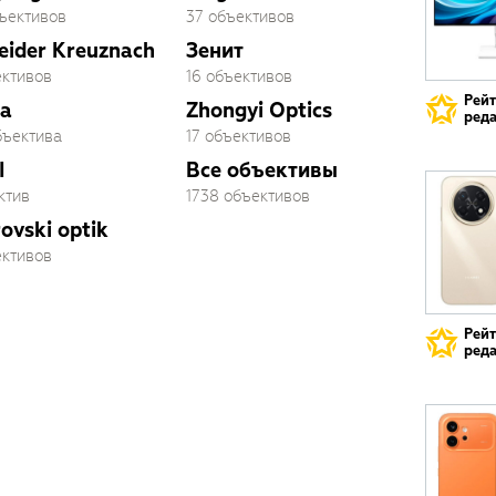
бъективов
37 объективов
eider Kreuznach
Зенит
ективов
16 объективов
Рей
a
Zhongyi Optics
реда
бъектива
17 объективов
I
Все объективы
ктив
1738 объективов
ovski optik
ективов
Рей
реда