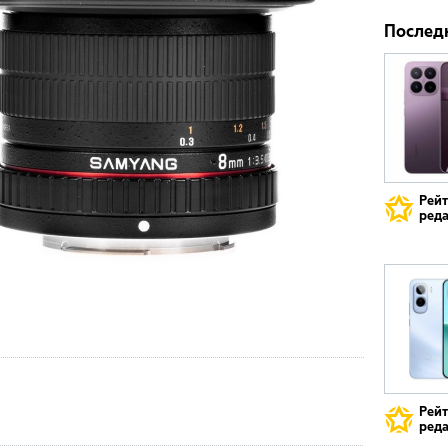
Послед
Рей
реда
Рей
реда