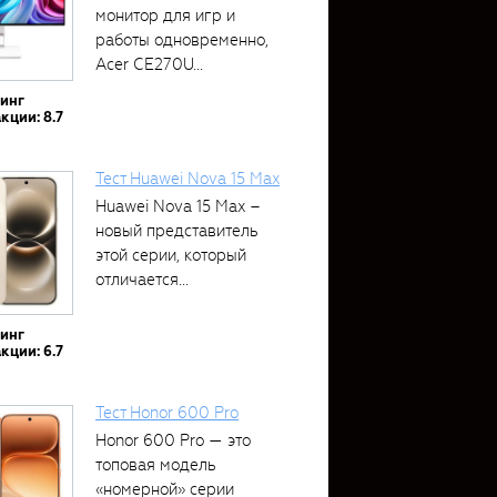
монитор для игр и
работы одновременно,
Acer CE270U...
тинг
кции: 8.7
Тест Huawei Nova 15 Max
Huawei Nova 15 Max –
новый представитель
этой серии, который
отличается...
тинг
кции: 6.7
Тест Honor 600 Pro
Honor 600 Pro — это
топовая модель
«номерной» серии