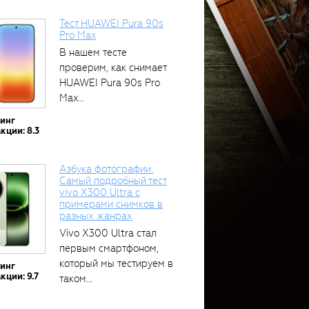
Тест HUAWEI Pura 90s
Pro Max
В нашем тесте
проверим, как снимает
HUAWEI Pura 90s Pro
Max...
тинг
кции: 8.3
Азбука фотографии.
Самый подробный тест
vivo X300 Ultra с
примерами снимков в
разных жанрах
Vivo X300 Ultra стал
первым смартфоном,
который мы тестируем в
тинг
кции: 9.7
таком...