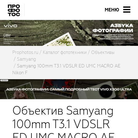
МЕНЮ
Prophotos.ru
Каталог фототехники
Объективы
Samyang
Samyang 100mm T3.1 VDSLR ED UMC MACRO AE
Nikon F
Объектив Samyang
100mm T3.1 VDSLR
ED UMC MACRO AE