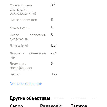
0.3
Минимальная
дистанция
фокусировки (м)
15
Число элементов
12
Число групп
6
Число лепестков
диафрагмы
123.1
Длина (мм)
72.5
Диаметр объектива
(мм)
67
Диаметры
светофильтра
0.72
Вес, кг
Все характеристики
Другие объективы
Canon
Panasonic
Tamron