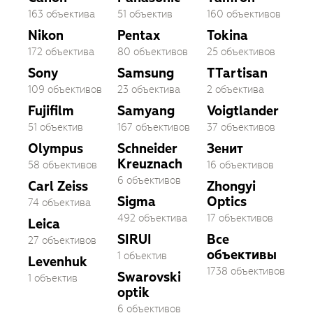
163 объектива
51 объектив
160 объективов
Nikon
Pentax
Tokina
172 объектива
80 объективов
25 объективов
Sony
Samsung
TTartisan
109 объективов
23 объектива
2 объектива
Fujifilm
Samyang
Voigtlander
51 объектив
167 объективов
37 объективов
Olympus
Schneider
Зенит
Kreuznach
58 объективов
16 объективов
6 объективов
Carl Zeiss
Zhongyi
Sigma
Optics
74 объектива
492 объектива
17 объективов
Leica
SIRUI
Все
27 объективов
объективы
1 объектив
Levenhuk
1738 объективов
Swarovski
1 объектив
optik
6 объективов