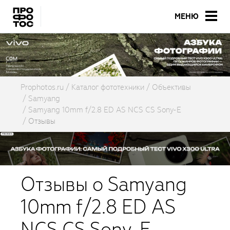
МЕНЮ
Prophotos.ru
Каталог фототехники
Объективы
Samyang
Samyang 10mm f/2.8 ED AS NCS CS Sony-E
Отзывы
Отзывы о Samyang
10mm f/2.8 ED AS
NCS CS Sony-E