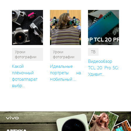
Уроки
Уроки
ТВ
фотографии
фотографии
Видеообзор
Какой
Идеальные
TCL 20 Pro 5G:
плёночный
портреты на
Удивит...
фотоаппарат
мобильный ...
выбр...