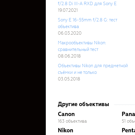
f/2.8 Di III-A RXD для Sony E
19.07.2021
Sony E 16-55mm f/2.8 G: тест
объектива
06.03.2020
Макрообъективы Nikon:
сравнительный тест
08.06.2018
Объективы Nikon для предметной
съёмки и не только
03.05.2018
Другие объективы
Canon
Pana
163 объектива
51 объ
Nikon
Pent