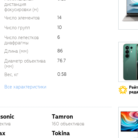
дистанция
фокусировки (м)
14
Число элементов
10
Число групп
6
Число лепестков
диафрагмы
86
Длина (мм)
76.7
Диаметр объектива
(мм)
0.58
Вес, кг
Все характеристики
Рей
реда
sonic
Tamron
ектив
160 объективов
ax
Tokina