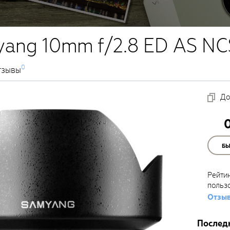
ang 10mm f/2.8 ED AS NC
0
тзывы
До
Б
Рейти
польз
Отзыв
Послед