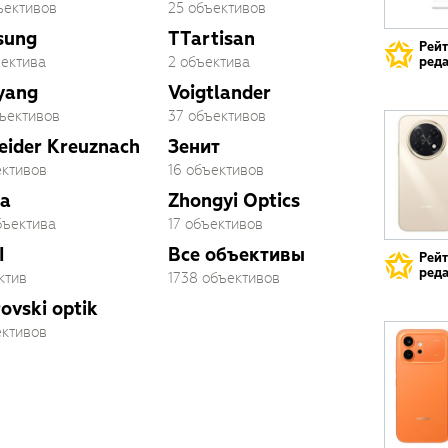
ъективов
25 объективов
sung
TTartisan
Рей
ъектива
2 объектива
реда
yang
Voigtlander
бъективов
37 объективов
eider Kreuznach
Зенит
ективов
16 объективов
a
Zhongyi Optics
бъектива
17 объективов
I
Все объективы
Рей
реда
ктив
1738 объективов
ovski optik
ективов