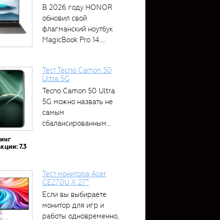
В 2026 году HONOR
обновил свой
флагманский ноутбук
MagicBook Pro 14....
Тест Tecno Camon 50
Ultra 5G
Tecno Camon 50 Ultra
5G можно назвать не
самым
сбалансированным
устройством....
тинг
кции: 7.3
Тест монитора Acer
CE270U X 27″
Если вы выбираете
монитор для игр и
работы одновременно,