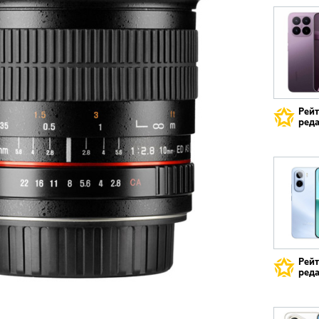
Рей
реда
Рей
реда