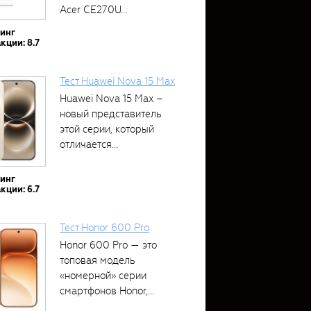
Acer CE270U...
тинг
кции: 8.7
Тест Huawei Nova 15 Max
Huawei Nova 15 Max –
новый представитель
этой серии, который
отличается...
тинг
кции: 6.7
Тест Honor 600 Pro
Honor 600 Pro — это
топовая модель
«номерной» серии
смартфонов Honor,...