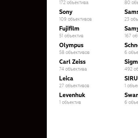
172 объектива
80 об
Sony
Sam
109 объективов
23 об
Fujifilm
Sam
51 объектив
167 о
Olympus
Schn
58 объективов
6 объ
Carl Zeiss
Sigm
74 объектива
492 о
Leica
SIRU
27 объективов
1 объе
Levenhuk
Swar
1 объектив
6 объ