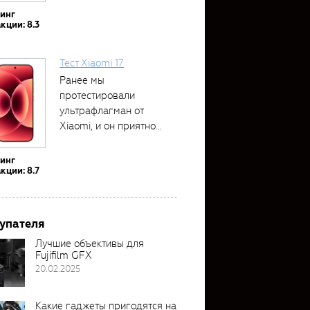
тинг
кции: 8.3
Тест Xiaomi 17
Ранее мы
протестировали
ультрафлагман от
Xiaomi, и он приятно
удивил своими...
тинг
кции: 8.7
упателя
Лучшие объективы для
Fujifilm GFX
20.02.2025
Какие гаджеты пригодятся на