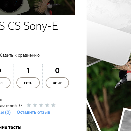
S CS Sony-E
бавить к сравнению
0
1
0
ЫЛ
ЕСТЬ
ХОЧУ
нг
ователей:
0
ы (0)
Оставить отзыв
ние тесты