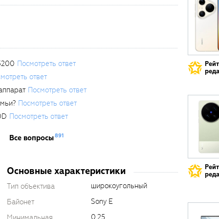
3200
Посмотреть ответ
Рей
реда
мотреть ответ
аппарат
Посмотреть ответ
емьи?
Посмотреть ответ
0D
Посмотреть ответ
891
Все вопросы
Рей
Основные характеристики
реда
широкоугольный
Тип объектива
Sony E
Байонет
0.25
Минимальная