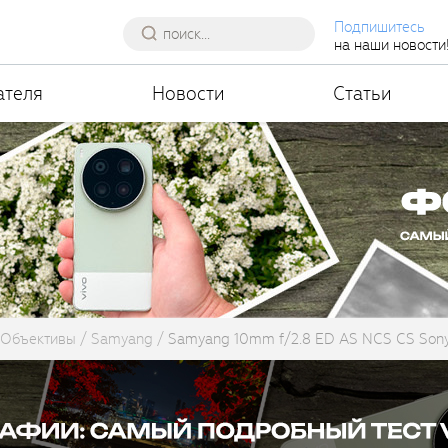
Подпишитесь
на наши новости
ателя
Новости
Статьи
Объективы
Samyang
Samyang 10mm f/2.8 ED AS NCS CS Son