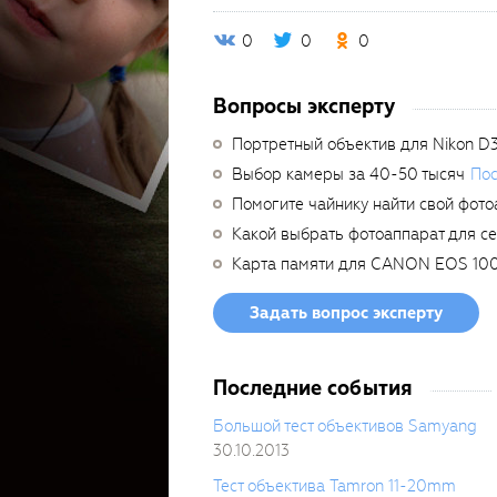
0
0
0
Вопросы эксперту
Портретный объектив для Nikon D
Выбор камеры за 40-50 тысяч
Пос
Помогите чайнику найти свой фото
Какой выбрать фотоаппарат для с
Карта памяти для CANON EOS 10
Задать вопрос эксперту
Последние события
Большой тест объективов Samyang
30.10.2013
Тест объектива Tamron 11-20mm