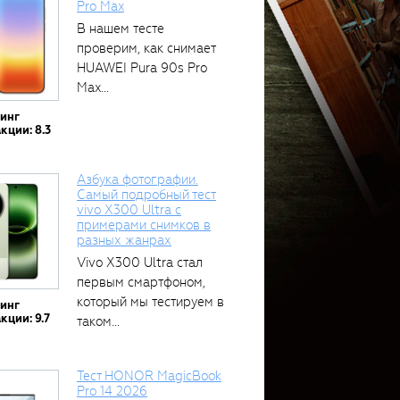
Pro Max
В нашем тесте
проверим, как снимает
HUAWEI Pura 90s Pro
Max...
тинг
кции: 8.3
Азбука фотографии.
Самый подробный тест
vivo X300 Ultra с
примерами снимков в
разных жанрах
Vivo X300 Ultra стал
первым смартфоном,
который мы тестируем в
тинг
кции: 9.7
таком...
Тест HONOR MagicBook
Pro 14 2026