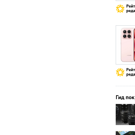
Рей
реда
Рей
реда
Гид пок