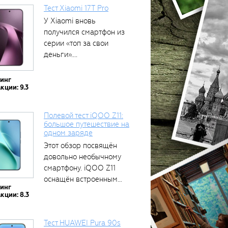
Тест Xiaomi 17T Pro
У Xiaomi вновь
получился смартфон из
серии «топ за свои
деньги»....
тинг
кции: 9.3
Полевой тест iQOO Z11:
большое путешествие на
одном заряде
Этот обзор посвящён
довольно необычному
смартфону. iQOO Z11
оснащён встроенным
тинг
аккумулятором...
кции: 8.3
Тест HUAWEI Pura 90s