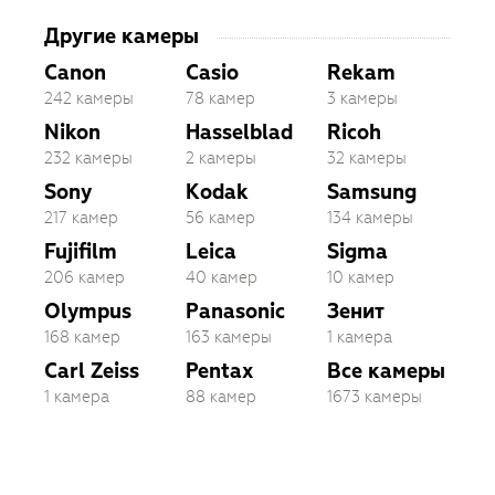
Другие камеры
Canon
Casio
Rekam
242 камеры
78 камер
3 камеры
Nikon
Hasselblad
Ricoh
232 камеры
2 камеры
32 камеры
Sony
Kodak
Samsung
217 камер
56 камер
134 камеры
Fujifilm
Leica
Sigma
206 камер
40 камер
10 камер
Olympus
Panasonic
Зенит
168 камер
163 камеры
1 камера
Carl Zeiss
Pentax
Все камеры
1 камера
88 камер
1673 камеры