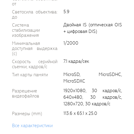
от
5.9
Светосила объектива:
до
Двойная IS (оптическая OIS
Система
стабилизации
+ цифровая DIS)
изображения
1/2000
Минимальная
доступная выдержка
(c)
7.1 кадра/сек
Скорость серийной
съемки, кадров/с
MicroSD, MicroSDHC,
Тип карты памяти
MicroSDXC
1920х1080, 30 кадров/с,
Разрешение
видеофайлов
640x480, 30 кадров/с,
1280х720, 30 кадров/с
113.6 x 65.1 x 25.0
Размеры (mm)
Все характеристики