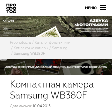
МЕНЮ
Prophotos.ru
Каталог фототехники
Компактные камеры
Samsung
Samsung WB380F
Компактная камера
Samsung WB380F
Дата анонса:
10.04.2015