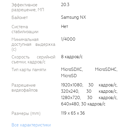
20.3
Эффективное
разрешение, МП
Samsung NX
Байонет
Нет
Система
стабилизации
1/4000
Минимальная
доступная выдержка
(c)
8 кадров/с
Скорость серийной
съемки, кадров/с
MicroSDXC, MicroSDHC,
Тип карты памяти
MicroSD
1920х1080, 30 кадров/с,
Разрешение
видеофайлов
320x240, 30 кадров/с,
1280х720, 30 кадров/с,
640x480, 30 кадров/с
119 x 65 x 36
Размеры (mm)
Все характеристики