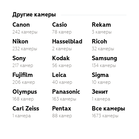
Другие камеры
Canon
Casio
Rekam
242 камеры
78 камер
3 камеры
Nikon
Hasselblad
Ricoh
232 камеры
2 камеры
32 камеры
Sony
Kodak
Samsung
217 камер
56 камер
134 камеры
Fujifilm
Leica
Sigma
206 камер
40 камер
10 камер
Olympus
Panasonic
Зенит
168 камер
163 камеры
1 камера
Carl Zeiss
Pentax
Все камеры
1 камера
88 камер
1673 камеры