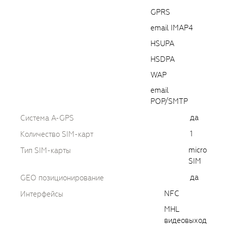
GPRS
email IMAP4
HSUPA
HSDPA
WAP
email
POP/SMTP
да
Cистема A-GPS
1
Количество SIM-карт
micro
Тип SIM-карты
SIM
да
GEO позиционирование
NFC
Интерфейсы
MHL
видеовыход