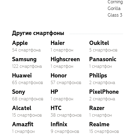
Corning
Gorilla
Glass 3
Другие смартфоны
Apple
Haier
Oukitel
54 смартфона
1 смартфон
5 смартфонов
Samsung
Highscreen
Panasonic
122 смартфона
1 смартфон
1 смартфон
Huawei
Honor
Philips
65 смартфонов
57 смартфонов
2 смартфона
Sony
HP
PixelPhone
68 смартфонов
1 смартфон
2 смартфона
Alcatel
HTC
Razer
15 смартфонов
38 смартфонов
1 смартфон
Amazfit
Infinix
Realme
1 смартфон
9 смартфонов
15 смартфонов