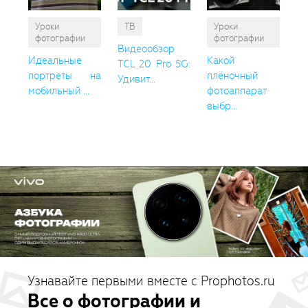
Уроки
ТВ
Уроки
фотографии
фотографии
Видеообзор
Идеальные
Какой
TCL 20 Pro 5G:
портреты на
плёночный
Удивит...
мобильный ...
фотоаппарат
выбр...
Узнавайте первыми вместе с Prophotos.ru
Все о фотографии и