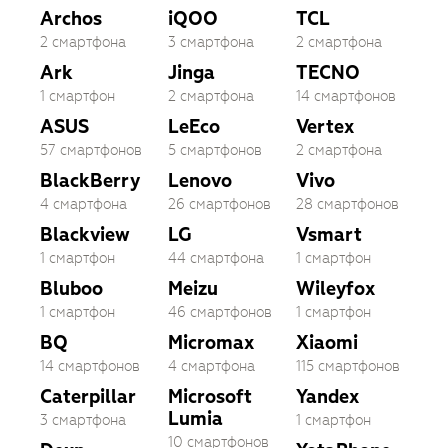
Archos
iQOO
TCL
2 смартфона
3 смартфона
2 смартфона
Ark
Jinga
TECNO
1 смартфон
2 смартфона
14 смартфонов
ASUS
LeEco
Vertex
57 смартфонов
5 смартфонов
2 смартфона
BlackBerry
Lenovo
Vivo
4 смартфона
26 смартфонов
28 смартфонов
Blackview
LG
Vsmart
1 смартфон
44 смартфона
1 смартфон
Bluboo
Meizu
Wileyfox
1 смартфон
46 смартфонов
1 смартфон
BQ
Micromax
Xiaomi
14 смартфонов
4 смартфона
115 смартфонов
Caterpillar
Microsoft
Yandex
Lumia
3 смартфона
1 смартфон
10 смартфонов