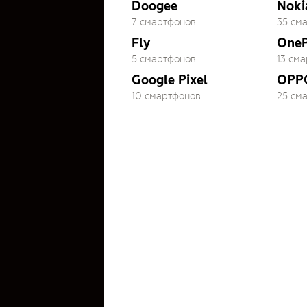
Doogee
Noki
7 смартфонов
35 см
Fly
OneP
5 смартфонов
13 см
Google Pixel
OPP
10 смартфонов
25 см