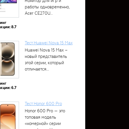
монитор для игр и
работы одновременно,
Acer CE270U...
тинг
кции: 8.7
Тест Huawei Nova 15 Max
Huawei Nova 15 Max –
новый представитель
этой серии, который
отличается...
тинг
кции: 6.7
Тест Honor 600 Pro
Honor 600 Pro — это
топовая модель
«номерной» серии