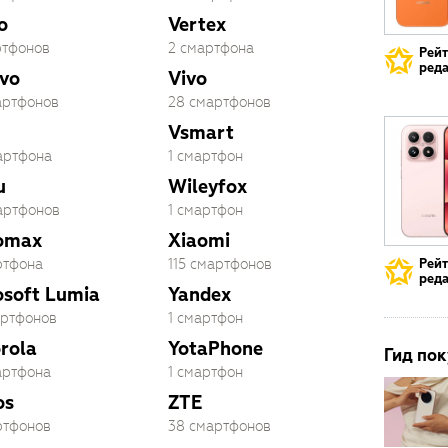
o
Vertex
ртфонов
2 смартфона
Рей
реда
vo
Vivo
артфонов
28 смартфонов
Vsmart
артфона
1 смартфон
u
Wileyfox
артфонов
1 смартфон
omax
Xiaomi
ртфона
115 смартфонов
Рей
реда
osoft Lumia
Yandex
артфонов
1 смартфон
rola
YotaPhone
Гид пок
артфона
1 смартфон
os
ZTE
ртфонов
38 смартфонов