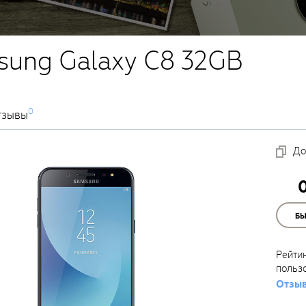
sung Galaxy C8 32GB
0
тзывы
До
Б
Рейти
польз
Отзыв