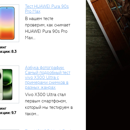
Тест HUAWEI Pura 90s
Pro Max
В нашем тесте
проверим, как снимает
HUAWEI Pura 90s Pro
Max...
тинг
кции: 8.3
Азбука фотографии.
Самый подробный тест
vivo X300 Ultra с
примерами снимков в
разных жанрах
Vivo X300 Ultra стал
первым смартфоном,
который мы тестируем в
тинг
кции: 9.7
таком...