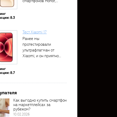
смартфонов Honor,...
тинг
кции: 8.3
Тест Xiaomi 17
Ранее мы
протестировали
ультрафлагман от
Xiaomi, и он приятно
удивил своими...
тинг
кции: 8.7
упателя
Как выгодно купить смартфон
на маркетплейсах за
рубежом?
10.02.2026