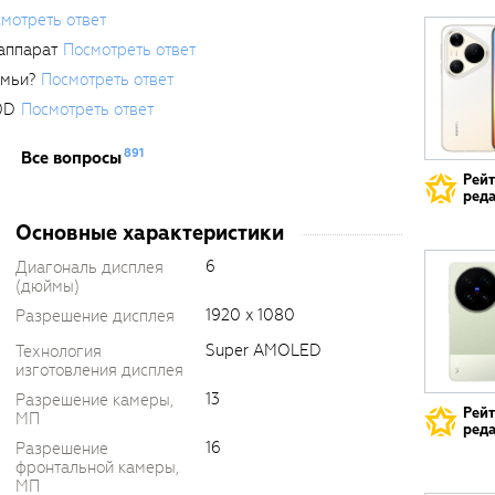
мотреть ответ
аппарат
Посмотреть ответ
емьи?
Посмотреть ответ
0D
Посмотреть ответ
891
Все вопросы
Рей
реда
Основные характеристики
6
Диагональ дисплея
(дюймы)
1920 x 1080
Разрешение дисплея
Super AMOLED
Технология
изготовления дисплея
13
Разрешение камеры,
Рей
МП
реда
16
Разрешение
фронтальной камеры,
МП