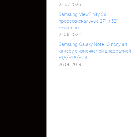
22.07.2026
Samsung ViewFinity S8:
профессиональные 27" и 32"
мониторы
21.06.2022
Samsung Galaxy Note 10 получит
камеру с изменяемой диафрагмой
F1,5/F1,8/F2,4
26.06.2019