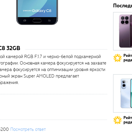
Послед
C8 32GB
Рей
ой камерой RGB F.1.7 и черно-белой подкамерной
реда
ографии. Основная камера фокусируется на захвате
камера фокусируется на оптимизации уровня яркости
сорный экран Super AMOLED предлагает
бражения.
Рей
реда
3200
Посмотреть ответ