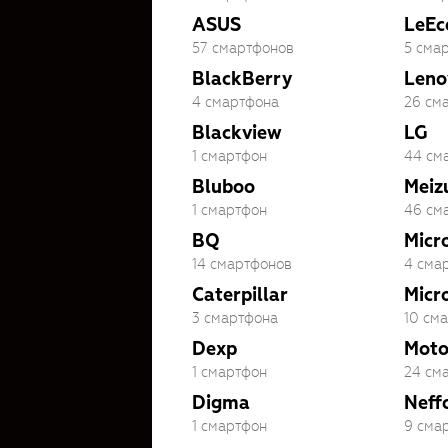
ASUS
LeEc
57 смартфонов
5 сма
BlackBerry
Leno
4 смартфона
26 см
Blackview
LG
1 смартфон
44 см
Bluboo
Meiz
1 смартфон
46 см
BQ
Micr
14 смартфонов
4 сма
Caterpillar
Micr
3 смартфона
10 см
Dexp
Moto
1 смартфон
24 см
Digma
Neff
1 смартфон
9 сма