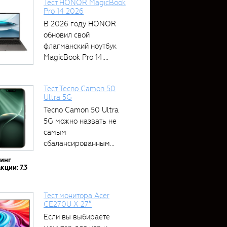
Тест HONOR MagicBook
Pro 14 2026
В 2026 году HONOR
обновил свой
флагманский ноутбук
MagicBook Pro 14....
Тест Tecno Camon 50
Ultra 5G
Tecno Camon 50 Ultra
5G можно назвать не
самым
сбалансированным
устройством....
тинг
кции: 7.3
Тест монитора Acer
CE270U X 27″
Если вы выбираете