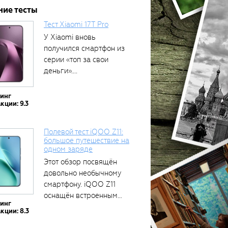
ние тесты
Тест Xiaomi 17T Pro
У Xiaomi вновь
получился смартфон из
серии «топ за свои
деньги»....
тинг
кции: 9.3
Полевой тест iQOO Z11:
большое путешествие на
одном заряде
Этот обзор посвящён
довольно необычному
смартфону. iQOO Z11
оснащён встроенным
тинг
аккумулятором...
кции: 8.3