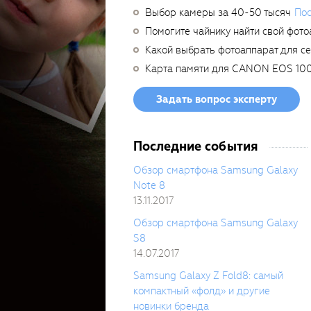
Выбор камеры за 40-50 тысяч
Пос
Помогите чайнику найти свой фото
Какой выбрать фотоаппарат для с
Карта памяти для CANON EOS 10
Задать вопрос эксперту
Последние события
Обзор смартфона Samsung Galaxy
Note 8
13.11.2017
Обзор смартфона Samsung Galaxy
S8
14.07.2017
Samsung Galaxy Z Fold8: самый
компактный «фолд» и другие
новинки бренда