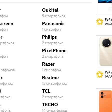
r
Oukitel
ртфон
5 смартфонов
Рей
screen
Panasonic
реда
ртфон
1 смартфон
r
Philips
артфонов
2 смартфона
PixelPhone
ртфон
2 смартфона
Razer
артфонов
1 смартфон
Рей
реда
ix
Realme
ртфонов
15 смартфонов
O
TCL
ртфона
2 смартфона
a
TECNO
ртфона
14 смартфонов