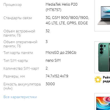
MediaTek Helio P20
Процессор
(MT6757)
3G, GSM 900/1800/1900,
Стандарты связи
4G LTE, LTE, GPRS, EDGE
32
Объем встроенной
памяти, Гб
3
Объем оперативной
памяти, Гб
MicroSD до 256Gb
Тип карты памяти
nano SIM
Тип SIM-карты
2
Количество SIM-карт
74.7x152.4x7.9
Размеры, мм
Рей
реда
3000
Емкость аккумулятора
(мАч)
Все характеристики