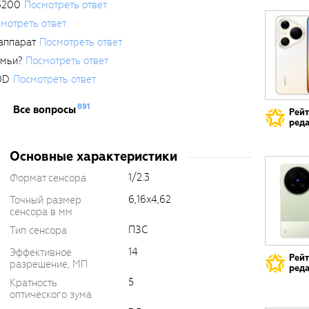
3200
Посмотреть ответ
мотреть ответ
аппарат
Посмотреть ответ
емьи?
Посмотреть ответ
0D
Посмотреть ответ
891
Все вопросы
Рей
реда
Основные характеристики
1/2.3
Формат сенсора
6,16x4,62
Точный размер
сенсора в мм
ПЗС
Тип сенсора
14
Эффективное
Рей
разрешение, МП
реда
5
Кратность
оптического зума