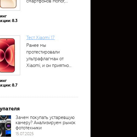
смартфонов Honor,...
тинг
кции: 8.3
Тест Xiaomi 17
Ранее мы
протестировали
ультрафлагман от
Xiaomi, и он приятно
удивил своими...
тинг
кции: 8.7
упателя
Зачем покупать устаревшую
камеру? Анализируем рынок
фототехники
15.07.2025