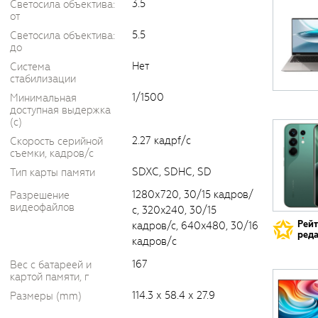
3.5
Светосила объектива:
от
5.5
Светосила объектива:
до
Нет
Система
стабилизации
1/1500
Минимальная
доступная выдержка
(c)
2.27 кадрf/с
Скорость серийной
съемки, кадров/с
SDXC, SDHC, SD
Тип карты памяти
1280х720, 30/15 кадров/
Разрешение
видеофайлов
с, 320x240, 30/15
Рей
кадров/с, 640x480, 30/16
реда
кадров/c
167
Вес с батареей и
картой памяти, г
114.3 х 58.4 х 27.9
Размеры (mm)