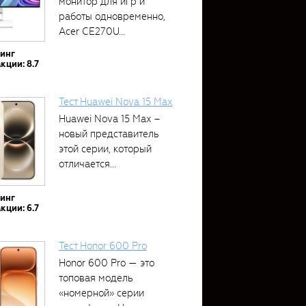
монитор для игр и
работы одновременно,
Acer CE270U...
тинг
кции: 8.7
Тест Huawei Nova 15 Max
Huawei Nova 15 Max –
новый представитель
этой серии, который
отличается...
тинг
кции: 6.7
Тест Honor 600 Pro
Honor 600 Pro — это
топовая модель
«номерной» серии