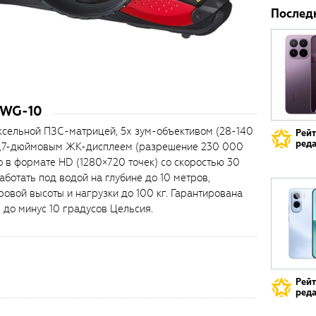
Послед
 WG-10
сельной ПЗС-матрицей, 5х зум-объективом (28-140
Рей
реда
 2,7-дюймовым ЖК-дисплеем (разрешение 230 000
о в формате HD (1280×720 точек) со скоростью 30
аботать под водой на глубине до 10 метров,
овой высоты и нагрузки до 100 кг. Гарантирована
 до минус 10 градусов Цельсия.
Рей
реда