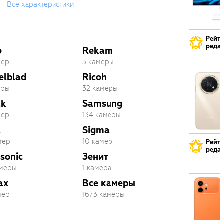
Все характеристики
Рей
реда
o
Rekam
мер
3 камеры
elblad
Ricoh
еры
32 камеры
ak
Samsung
мер
134 камеры
a
Sigma
мер
10 камер
Рей
реда
sonic
Зенит
амеры
1 камера
ax
Все камеры
мер
1673 камеры