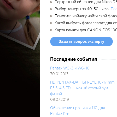
Портретный объектив для Nikon D
Выбор камеры за 40-50 тысяч
Пос
Помогите чайнику найти свой фото
Какой выбрать фотоаппарат для с
Карта памяти для CANON EOS 10
Задать вопрос эксперту
Последние события
Pentax WG-3 и WG-10
30.01.2013
HD PENTAX-DA FISH-EYE 10-17 mm
F3.5-4.5 ED — новый старый зум-
фишай
09.07.2019
Обновление прошивки 1.10 для
Pentax K-m