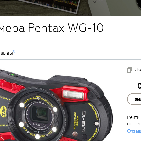
мера Pentax WG-10
0
тзывы
До
БЫ
Рейти
польз
Отзыв