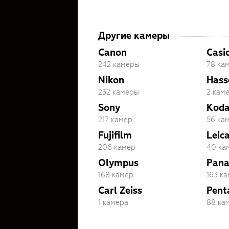
Другие камеры
Canon
Casi
242 камеры
78 ка
Nikon
Hass
232 камеры
2 кам
Sony
Kod
217 камер
56 ка
Fujifilm
Leic
206 камер
40 ка
Olympus
Pana
168 камер
163 к
Carl Zeiss
Pent
1 камера
88 ка