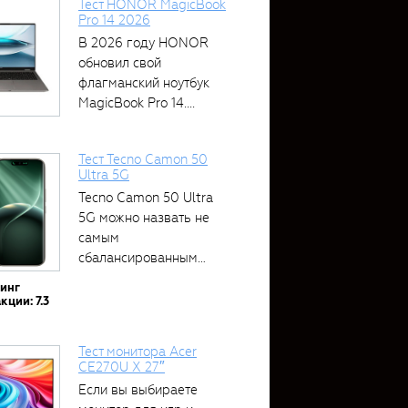
Тест HONOR MagicBook
Pro 14 2026
В 2026 году HONOR
обновил свой
флагманский ноутбук
MagicBook Pro 14....
Тест Tecno Camon 50
Ultra 5G
Tecno Camon 50 Ultra
5G можно назвать не
самым
сбалансированным
устройством....
тинг
кции: 7.3
Тест монитора Acer
CE270U X 27″
Если вы выбираете