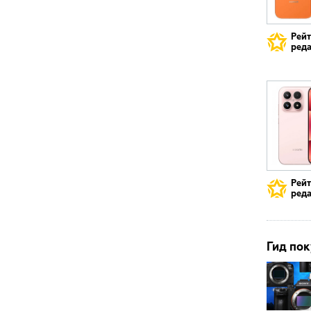
Рей
реда
Рей
реда
Гид пок