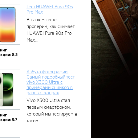
Тест HUAWEI Pura 90s
Pro Max
В нашем тесте
проверим, как снимает
HUAWEI Pura 90s Pro
Max...
тинг
кции: 8.3
Азбука фотографии.
Самый подробный тест
vivo X300 Ultra с
примерами снимков в
разных жанрах
Vivo X300 Ultra стал
первым смартфоном,
который мы тестируем в
тинг
кции: 9.7
таком...