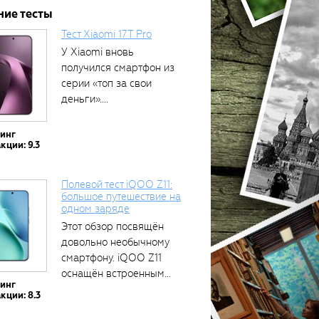
ние тесты
Тест Xiaomi 17T Pro
У Xiaomi вновь
получился смартфон из
серии «топ за свои
деньги»....
тинг
кции: 9.3
Полевой тест iQOO Z11:
большое путешествие на
одном заряде
Этот обзор посвящён
довольно необычному
смартфону. iQOO Z11
оснащён встроенным
тинг
аккумулятором...
кции: 8.3