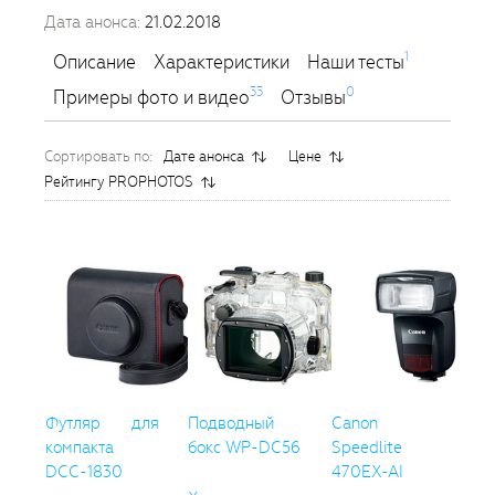
Дата анонса:
21.02.2018
1
Описание
Характеристики
Наши тесты
33
0
Примеры фото и видео
Отзывы
Сортировать по:
Дате анонса
Цене
Рейтингу PROPHOTOS
Футляр для
Подводный
Canon
компакта
бокс WP-DC56
Speedlite
DCC-1830
470EX-AI