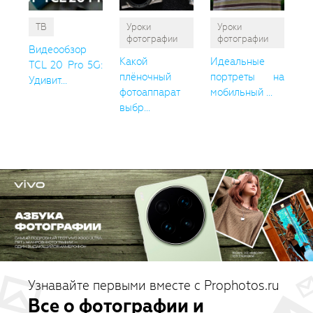
ТВ
Уроки
Уроки
фотографии
фотографии
Видеообзор
Какой
Идеальные
TCL 20 Pro 5G:
плёночный
портреты на
Удивит...
фотоаппарат
мобильный ...
выбр...
Узнавайте первыми вместе с Prophotos.ru
Все о фотографии и