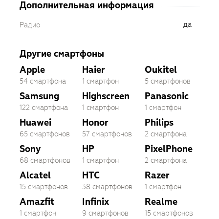
Дополнительная информация
да
Радио
Другие смартфоны
Apple
Haier
Oukitel
54 смартфона
1 смартфон
5 смартфонов
Samsung
Highscreen
Panasonic
122 смартфона
1 смартфон
1 смартфон
Huawei
Honor
Philips
65 смартфонов
57 смартфонов
2 смартфона
Sony
HP
PixelPhone
68 смартфонов
1 смартфон
2 смартфона
Alcatel
HTC
Razer
15 смартфонов
38 смартфонов
1 смартфон
Amazfit
Infinix
Realme
1 смартфон
9 смартфонов
15 смартфонов