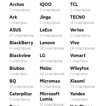
Archos
iQOO
TCL
2 смартфона
3 смартфона
2 смартфона
Ark
Jinga
TECNO
1 смартфон
2 смартфона
14 смартфонов
ASUS
LeEco
Vertex
57 смартфонов
5 смартфонов
2 смартфона
BlackBerry
Lenovo
Vivo
4 смартфона
26 смартфонов
28 смартфонов
Blackview
LG
Vsmart
1 смартфон
44 смартфона
1 смартфон
Bluboo
Meizu
Wileyfox
1 смартфон
46 смартфонов
1 смартфон
BQ
Micromax
Xiaomi
14 смартфонов
4 смартфона
115 смартфонов
Caterpillar
Microsoft
Yandex
Lumia
3 смартфона
1 смартфон
10 смартфонов