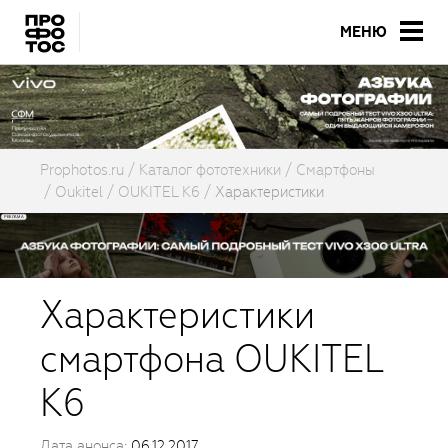
МЕНЮ
Prophotos.ru
Каталог фототехники
Смартфоны
Oukitel
OUKITEL K6
Характеристики
Характеристики
смартфона OUKITEL
K6
Дата анонса:
06.12.2017