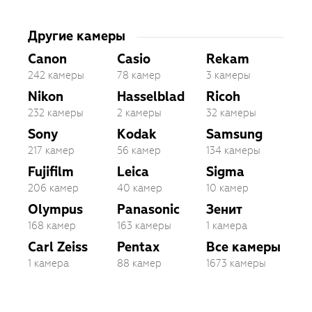
Другие камеры
Canon
Casio
Rekam
242 камеры
78 камер
3 камеры
Nikon
Hasselblad
Ricoh
232 камеры
2 камеры
32 камеры
Sony
Kodak
Samsung
217 камер
56 камер
134 камеры
Fujifilm
Leica
Sigma
206 камер
40 камер
10 камер
Olympus
Panasonic
Зенит
168 камер
163 камеры
1 камера
Carl Zeiss
Pentax
Все камеры
1 камера
88 камер
1673 камеры