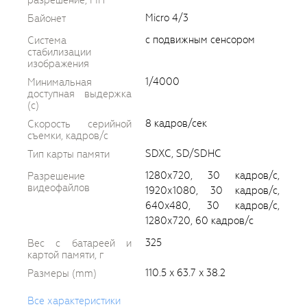
Micro 4/3
Байонет
с подвижным сенсором
Система
стабилизации
изображения
1/4000
Минимальная
доступная выдержка
(c)
8 кадров/сек
Скорость серийной
съемки, кадров/с
SDXC, SD/SDHC
Тип карты памяти
1280х720, 30 кадров/с,
Разрешение
видеофайлов
1920х1080, 30 кадров/с,
640x480, 30 кадров/с,
1280х720, 60 кадров/с
325
Вес с батареей и
картой памяти, г
110.5 x 63.7 x 38.2
Размеры (mm)
Все характеристики