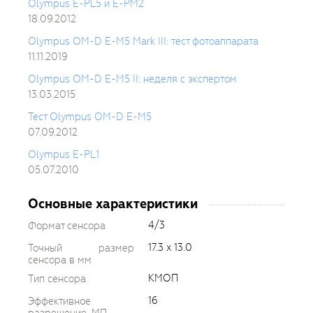
Olympus E-PL5 и E-PM2
18.09.2012
Olympus OM-D E-M5 Mark III: тест фотоаппарата
11.11.2019
Olympus OM-D E-M5 II: неделя с экспертом
13.03.2015
Тест Olympus OM-D E-M5
07.09.2012
Olympus E-PL1
05.07.2010
Основные характеристики
4/3
Формат сенсора
17.3 x 13.0
Точный размер
сенсора в мм
КМОП
Тип сенсора
16
Эффективное
разрешение, МП