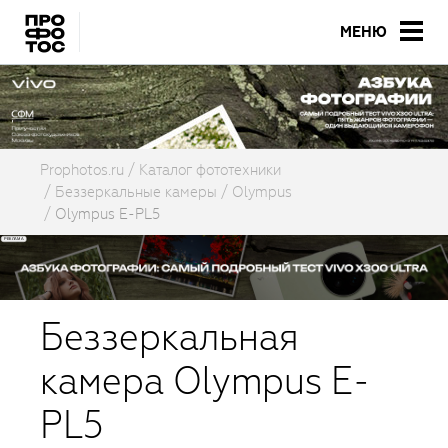
МЕНЮ
Prophotos.ru
Каталог фототехники
Беззеркальные камеры
Olympus
Olympus E-PL5
Беззеркальная
камера Olympus E-
PL5