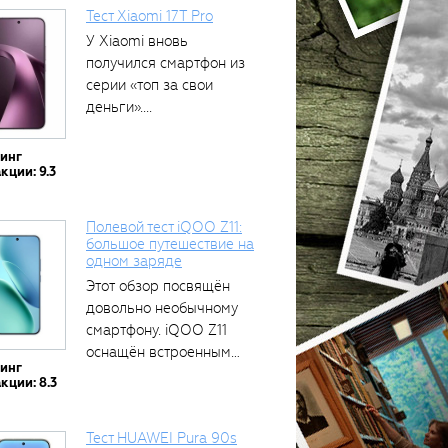
Тест Xiaomi 17T Pro
У Xiaomi вновь
получился смартфон из
серии «топ за свои
деньги»....
тинг
кции: 9.3
Полевой тест iQOO Z11:
большое путешествие на
одном заряде
Этот обзор посвящён
довольно необычному
смартфону. iQOO Z11
оснащён встроенным
тинг
аккумулятором...
кции: 8.3
Тест HUAWEI Pura 90s