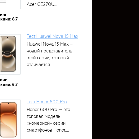
Acer CE270U...
тинг
кции: 8.7
Тест Huawei Nova 15 Max
Huawei Nova 15 Max –
новый представитель
этой серии, который
отличается...
тинг
кции: 6.7
Тест Honor 600 Pro
Honor 600 Pro — это
топовая модель
«номерной» серии
смартфонов Honor,...