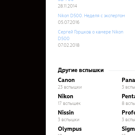
28.11.2014
Nikon D500. Неделя с экспертом
05.07.2016
Сергей Горшков о камере Nikon
D500
07.02.2018
Другие вспышки
Canon
Pana
23 вспышки
3 всп
Nikon
Pent
17 вспышек
8 всп
Nissin
Prof
3 вспышки
3 всп
Olympus
Sigm