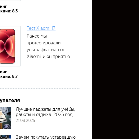
тинг
кции: 8.3
Тест Xiaomi 17
Ранее мы
протестировали
ультрафлагман от
Xiaomi, и он приятно
удивил своими...
тинг
кции: 8.7
упателя
Лучшие гаджеты для учёбы,
работы и отдыха. 2025 год
21.08.2025
Зачем покупать устаревшую