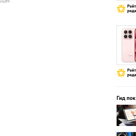
пышек
Рей
реда
Рей
реда
Гид пок