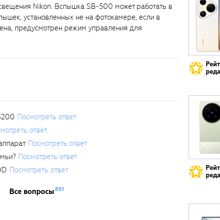
свещения Nikon. Вспышка SB-500 может работать в
пышек, установленных не на фотокамере, если в
лена, предусмотрен режим управления для
Рей
реда
3200
Посмотреть ответ
мотреть ответ
аппарат
Посмотреть ответ
емьи?
Посмотреть ответ
Рей
0D
Посмотреть ответ
реда
891
Все вопросы