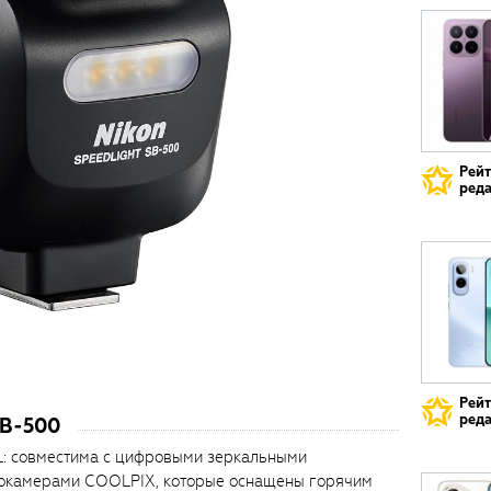
Рей
реда
Рей
реда
SB-500
TL: совместима с цифровыми зеркальными
токамерами COOLPIX, которые оснащены горячим