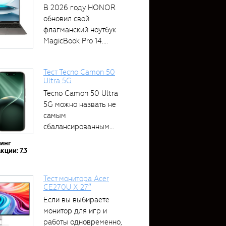
В 2026 году HONOR
обновил свой
флагманский ноутбук
MagicBook Pro 14....
Тест Tecno Camon 50
Ultra 5G
Tecno Camon 50 Ultra
5G можно назвать не
самым
сбалансированным
устройством....
тинг
кции: 7.3
Тест монитора Acer
CE270U X 27″
Если вы выбираете
монитор для игр и
работы одновременно,