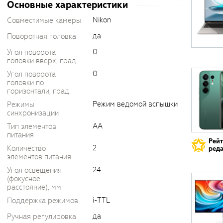
Основные характеристики
Nikon
Совместимые камеры
да
Поворотная головка
0
Угол поворота
головки вверх, град.
0
Угол поворота
головки по
горизонтали, град.
Режим ведомой вспышки
Режимы
синхронизации
AA
Тип элементов
питания
Рей
2
Количество
реда
элементов питания
24
Угол освещения
(фокусное
расстояние), мм
i-TTL
Поддержка режимов
да
Ручная регулировка