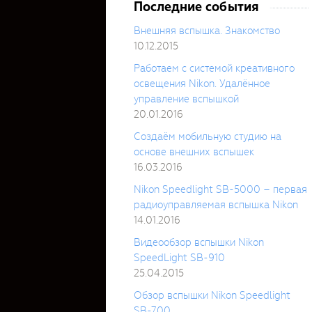
Последние события
Внешняя вспышка. Знакомство
10.12.2015
Работаем с системой креативного
освещения Nikon. Удалённое
управление вспышкой
20.01.2016
Создаём мобильную студию на
основе внешних вспышек
16.03.2016
Nikon Speedlight SB-5000 – первая
радиоуправляемая вспышка Nikon
14.01.2016
Видеообзор вспышки Nikon
SpeedLight SB-910
25.04.2015
Обзор вспышки Nikon Speedlight
SB-700