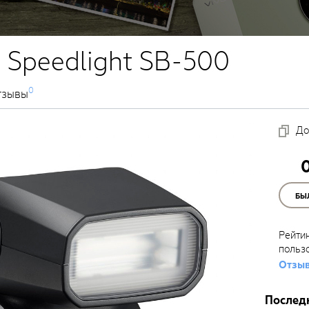
 Speedlight SB-500
0
тзывы
До
БЫ
Рейти
польз
Отзыв
Послед