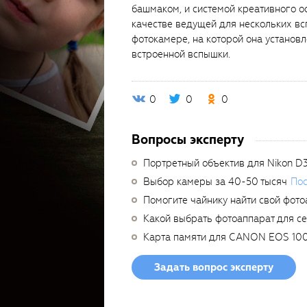
башмаком, и системой креативного о
качестве ведущей для нескольких вс
фотокамере, на которой она установ
встроенной вспышки.
0
0
0
Вопросы эксперту
Портретный объектив для Nikon D
Выбор камеры за 40-50 тысяч
Пос
Помогите чайнику найти свой фото
Какой выбрать фотоаппарат для с
Карта памяти для CANON EOS 10
Задать вопрос эксперту