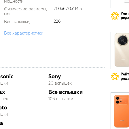
мощности
71.0x67.0x114.5
Физические размеры,
Рей
мм
реда
226
Вес вспышки, г
Все характеристики
Рей
sonic
Sony
реда
ышки
20 вспышек
ax
Все вспышки
ышек
103 вспышки
oto
ышки
a