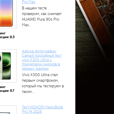
Pro Max
В нашем тесте
проверим, как снимает
HUAWEI Pura 90s Pro
Max...
тинг
кции: 8.3
Азбука фотографии.
Самый подробный тест
vivo X300 Ultra с
примерами снимков в
разных жанрах
Vivo X300 Ultra стал
первым смартфоном,
который мы тестируем в
тинг
кции: 9.7
таком...
Тест HONOR MagicBook
Pro 14 2026