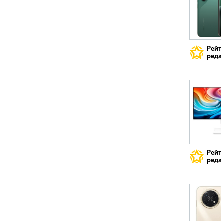
Рей
реда
Рей
реда