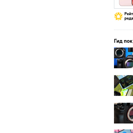
Рей
реда
Гид пок