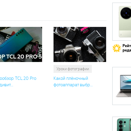
Рей
реда
Уроки фотографии
ообзор TCL 20 Pro
Какой плёночный
дивит...
фотоаппарат выбр...