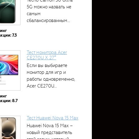
5G можно назвать не
самым
сбалансированным
устройством....
тинг
кции: 7.3
Тест монитора Acer
CE270U X 27″
Если вы выбираете
монитор для игр и
работы одновременно,
Acer CE270U...
тинг
кции: 8.7
Тест Huawei Nova 15 Max
Huawei Nova 15 Max –
новый представитель