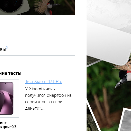
3
ивы
ние тесты
Тест Xiaomi 17T Pro
У Xiaomi вновь
получился смартфон из
серии «топ за свои
деньги»....
тинг
кции: 9.3