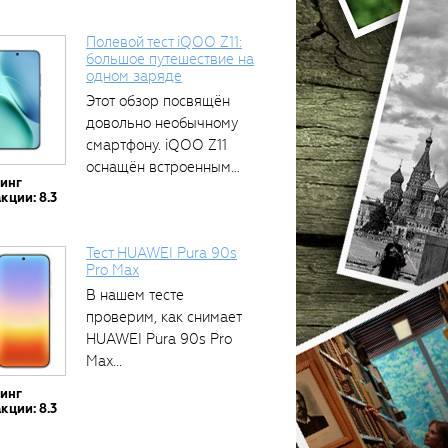
Полевой тест iQOO Z11:
большое путешествие на
одном заряде
Этот обзор посвящён
довольно необычному
смартфону. iQOO Z11
оснащён встроенным
тинг
аккумулятором...
кции: 8.3
Тест HUAWEI Pura 90s
Pro Max
В нашем тесте
проверим, как снимает
HUAWEI Pura 90s Pro
Max...
тинг
кции: 8.3