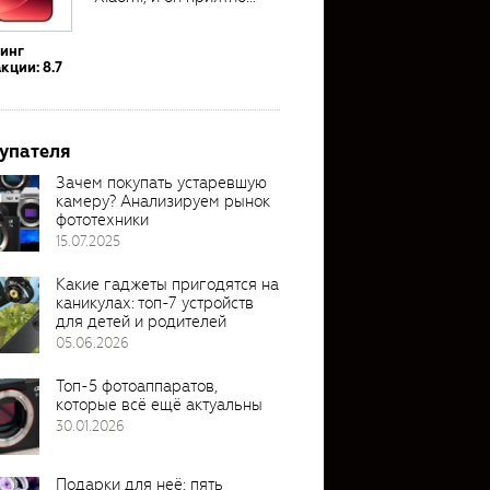
удивил своими...
тинг
кции: 8.7
упателя
Зачем покупать устаревшую
камеру? Анализируем рынок
фототехники
15.07.2025
Какие гаджеты пригодятся на
каникулах: топ-7 устройств
для детей и родителей
05.06.2026
Топ-5 фотоаппаратов,
которые всё ещё актуальны
30.01.2026
Подарки для неё: пять