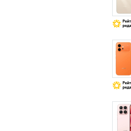
Рей
реда
Рей
реда