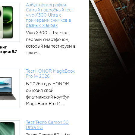
Азбука фотографии.
Самый подробный тест
vivo X300 Ultra с
примерами снимков в
разных жанрах
Vivo X300 Ultra стал
первым смартфоном,
который мы тестируем в
тинг
кции: 9.7
таком...
Тест HONOR MagicBook
Pro 14 2026
В 2026 году HONOR
обновил свой
флагманский ноутбук
MagicBook Pro 14....
Тест Tecno Camon 50
Ultra 5G
Tecno Camon 50 Ultra