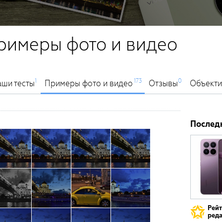
римеры фото и видео
1
173
0
ши тесты
Примеры фото и видео
Отзывы
Объект
Послед
Рей
реда