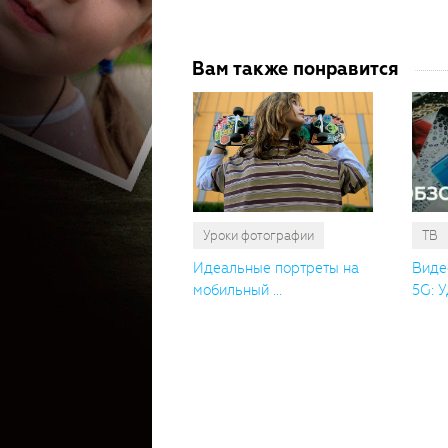
Вам также понравится
Уроки фотографии
ТВ
Идеальные портреты на
Виде
мобильный ...
5G: У