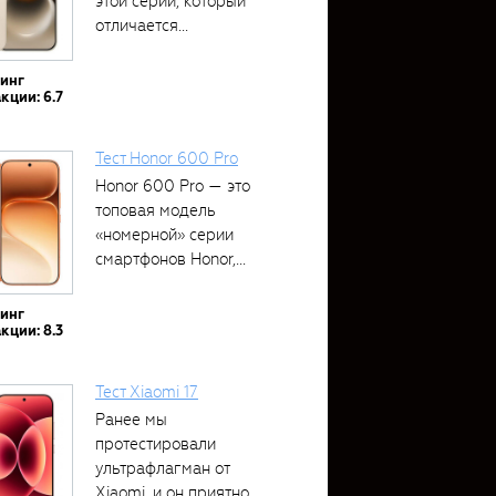
этой серии, который
отличается...
тинг
кции: 6.7
Тест Honor 600 Pro
Honor 600 Pro — это
топовая модель
«номерной» серии
смартфонов Honor,...
тинг
кции: 8.3
Тест Xiaomi 17
Ранее мы
протестировали
ультрафлагман от
Xiaomi, и он приятно