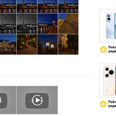
Рей
реда
Рей
реда