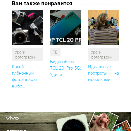
Вам также понравится
Уроки
ТВ
Уроки
фотографии
фотографии
Видеообзор
Какой
Идеальные
TCL 20 Pro 5G:
плёночный
портреты на
Удивит...
фотоаппарат
мобильный ...
выбр...