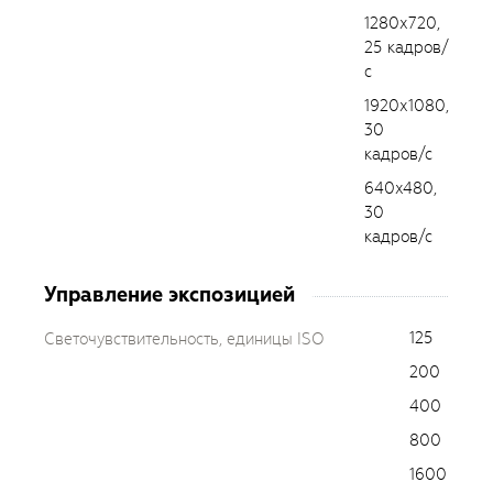
1280х720,
25 кадров/
с
1920х1080,
30
кадров/с
640x480,
30
кадров/с
Управление экспозицией
125
Светочувствительность, единицы ISO
200
400
800
1600