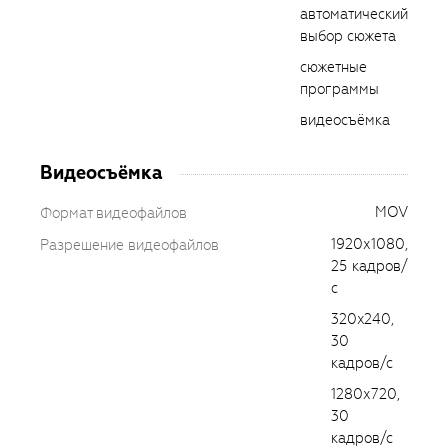
автоматический
выбор сюжета
сюжетные
программы
видеосъёмка
Видеосъёмка
MOV
Формат видеофайлов
1920х1080,
Разрешение видеофайлов
25 кадров/
с
320x240,
30
кадров/с
1280х720,
30
кадров/с