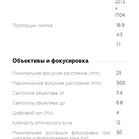
2272
x
1704
16:9
Пропорции снимка
4:3
1:1
Объективы и фокусировка
25
Минимальное фокусное расстояние (mm)
500
Максимальное фокусное расстояние (mm)
3.4
Светосила объектива: от
6.8
Светосила объектива: до
4
Цифровой зум (Nx)
12
Кратность оптического зума
50
Минимальная дистанция фокусировки при
широком и телеположении зума (см)