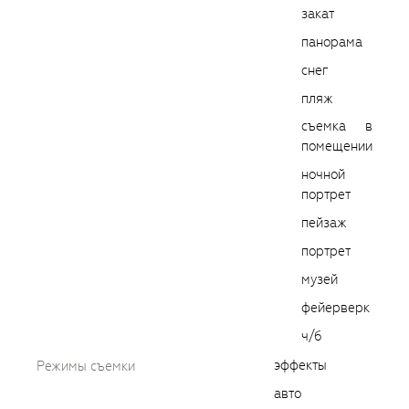
закат
панорама
снег
пляж
съемка в
помещении
ночной
портрет
пейзаж
портрет
музей
фейерверк
ч/б
эффекты
Режимы съемки
авто