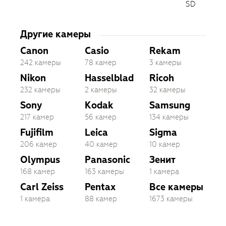
SD
Другие камеры
Canon
Casio
Rekam
242 камеры
78 камер
3 камеры
Nikon
Hasselblad
Ricoh
232 камеры
2 камеры
32 камеры
Sony
Kodak
Samsung
217 камер
56 камер
134 камеры
Fujifilm
Leica
Sigma
206 камер
40 камер
10 камер
Olympus
Panasonic
Зенит
168 камер
163 камеры
1 камера
Carl Zeiss
Pentax
Все камеры
1 камера
88 камер
1673 камеры