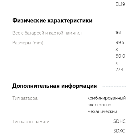
EL19
Физические характеристики
161
Вес с батареей и картой памяти, г
99.5
Размеры (mm)
x
60.0
x
27.4
Дополнительная информация
комбинированный
Тип затвора
электронно-
механический
SDHC
Тип карты памяти
SDXC