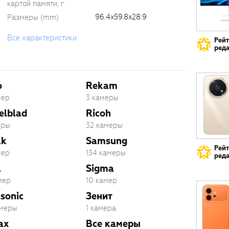
картой памяти, г
96.4x59.8x28.9
Размеры (mm)
Все характеристики
Рей
реда
o
Rekam
мер
3 камеры
elblad
Ricoh
еры
32 камеры
ak
Samsung
Рей
мер
134 камеры
реда
a
Sigma
мер
10 камер
sonic
Зенит
амеры
1 камера
ax
Все камеры