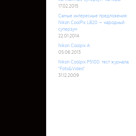
17.02.2015
Самые интересные предложения:
Nikon CoolPix L820 — народный
суперзум
22.01.2014
Nikon Coolpix A
05.06.2013
Nikon Coolpix P5100: тест журнала
“Foto&Video”
31.12.2009