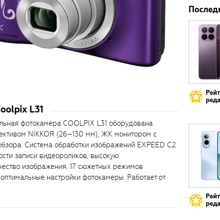
Послед
Рей
реда
olpix L31
ельная фотокамера COOLPIX L31 оборудована
ективом NIKKOR (26–130 мм), ЖК монитором с
 обзора. Система обработки изображений EXPEED C2
сти записи видеороликов, высокую
чество изображения. 17 сюжетных режимов
 оптимальные настройки фотокамеры. Работает от
Рей
реда