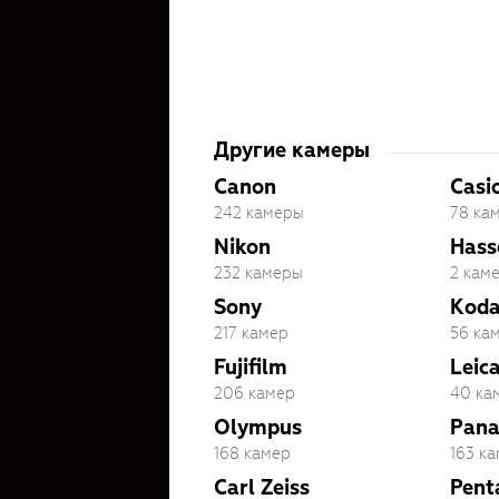
Другие камеры
Canon
Casi
242 камеры
78 ка
Nikon
Hass
232 камеры
2 кам
Sony
Kod
217 камер
56 ка
Fujifilm
Leic
206 камер
40 ка
Olympus
Pana
168 камер
163 к
Carl Zeiss
Pent