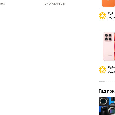
мер
1673 камеры
Рей
реда
Рей
реда
Гид пок