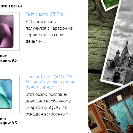
ние тесты
Тест Xiaomi 17T Pro
У Xiaomi вновь
получился смартфон из
серии «топ за свои
деньги»....
тинг
кции: 9.3
Полевой тест iQOO Z11:
большое путешествие на
одном заряде
Этот обзор посвящён
довольно необычному
смартфону. iQOO Z11
оснащён встроенным
тинг
аккумулятором...
кции: 8.3