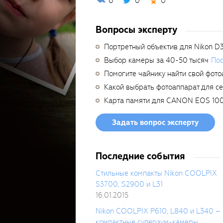
0
0
0
Вопросы эксперту
Портретный объектив для Nikon D
Выбор камеры за 40-50 тысяч
Пос
Помогите чайнику найти свой фото
Какой выбрать фотоаппарат для с
Карта памяти для CANON EOS 10
Задать вопрос эксперту
Последние события
Стильные компакты Nikon COOLPIX
S3700, S2900 и L31
16.01.2015
Nikon COOLPIX P610, L840 и L340 –
компактные суперзум-камеры