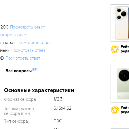
3200
Посмотреть ответ
мотреть ответ
аппарат
Посмотреть ответ
Рей
емьи?
Посмотреть ответ
реда
0D
Посмотреть ответ
891
Все вопросы
Основные характеристики
1/2.3
Формат сенсора
Рей
6,16x4,62
Точный размер
реда
сенсора в мм
ПЗС
Тип сенсора