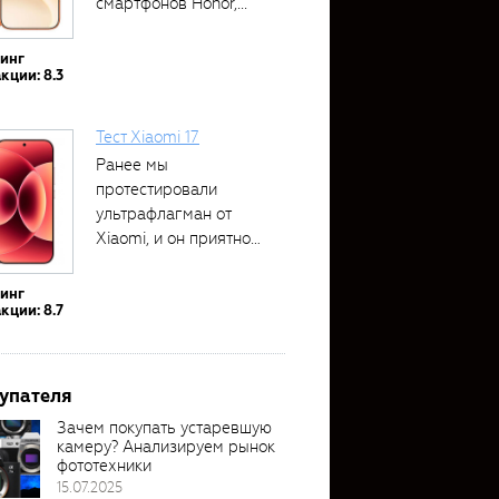
смартфонов Honor,...
тинг
кции: 8.3
Тест Xiaomi 17
Ранее мы
протестировали
ультрафлагман от
Xiaomi, и он приятно
удивил своими...
тинг
кции: 8.7
упателя
Зачем покупать устаревшую
камеру? Анализируем рынок
фототехники
15.07.2025