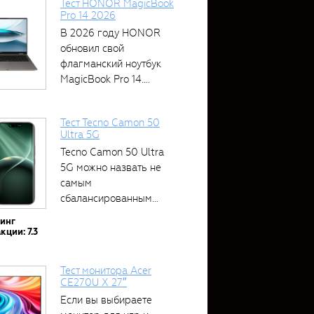
Тест HONOR MagicBook
Pro 14 2026
В 2026 году HONOR
обновил свой
флагманский ноутбук
MagicBook Pro 14....
Тест Tecno Camon 50
Ultra 5G
Tecno Camon 50 Ultra
5G можно назвать не
самым
сбалансированным
устройством....
тинг
кции: 7.3
Тест монитора Acer
CE270U X 27″
Если вы выбираете