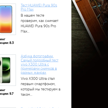
Тест HUAWEI Pura 90s
Pro Max
В нашем тесте
проверим, как снимает
HUAWEI Pura 90s Pro
Max...
тинг
кции: 8.3
Азбука фотографии.
Самый подробный тест
vivo X300 Ultra с
примерами снимков в
разных жанрах
Vivo X300 Ultra стал
первым смартфоном,
который мы тестируем в
тинг
кции: 9.7
таком...