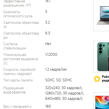
16.1
Эффективное
разрешение, МП
5
Кратность
оптического зума
3.2
Светосила объектива:
от
6.5
Светосила объектива:
до
Нет
Система
стабилизации
1/2000
Минимальная
доступная выдержка
(c)
1.2 кадра/сек
Скорость серийной
съемки, кадров/с
Рей
SDXC, SD, SDHC
Тип карты памяти
реда
320x240, 30 кадров/с,
Разрешение
видеофайлов
1280х720, 30 кадров/с,
640x480, 30 кадров/с
160
Вес с батареей и