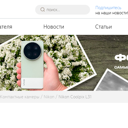
Подпишитесь
на наши новости
ателя
Новости
Статьи
Компактные камеры
Nikon
Nikon Coolpix L31