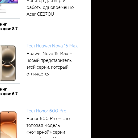
монитор для игр и
работы одновременно,
Acer CE270U...
тинг
кции: 8.7
Тест Huawei Nova 15 Max
Huawei Nova 15 Max –
новый представитель
этой серии, который
отличается...
тинг
кции: 6.7
Тест Honor 600 Pro
Honor 600 Pro — это
топовая модель
«номерной» серии