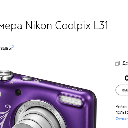
ера Nikon Coolpix L31
0
тзывы
До
БЫ
Рейти
польз
Отзыв