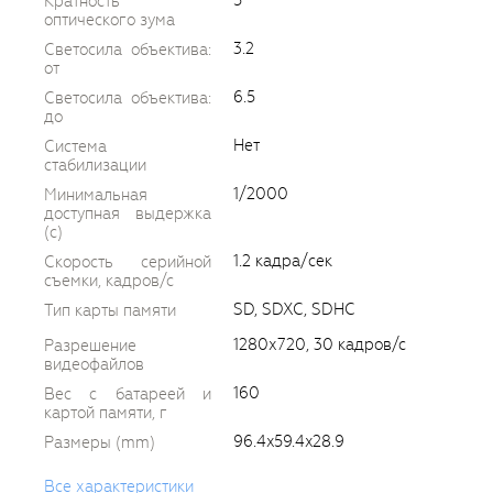
Кратность
оптического зума
3.2
Светосила объектива:
от
6.5
Светосила объектива:
до
Нет
Система
стабилизации
1/2000
Минимальная
доступная выдержка
(c)
1.2 кадрa/сек
Скорость серийной
съемки, кадров/с
SD, SDXC, SDHC
Тип карты памяти
1280х720, 30 кадров/с
Разрешение
видеофайлов
160
Вес с батареей и
картой памяти, г
96.4x59.4x28.9
Размеры (mm)
Все характеристики