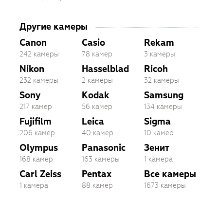
Другие камеры
Canon
Casio
Rekam
242 камеры
78 камер
3 камеры
Nikon
Hasselblad
Ricoh
232 камеры
2 камеры
32 камеры
Sony
Kodak
Samsung
217 камер
56 камер
134 камеры
Fujifilm
Leica
Sigma
206 камер
40 камер
10 камер
Olympus
Panasonic
Зенит
168 камер
163 камеры
1 камера
Carl Zeiss
Pentax
Все камеры
1 камера
88 камер
1673 камеры