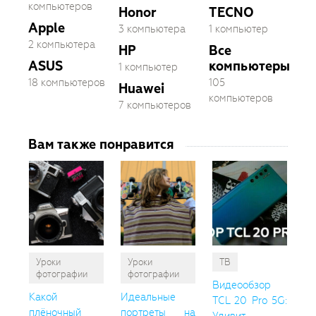
компьютеров
Honor
TECNO
Apple
3 компьютера
1 компьютер
2 компьютера
HP
Все
ASUS
компьютеры
1 компьютер
18 компьютеров
105
Huawei
компьютеров
7 компьютеров
Вам также понравится
Уроки
Уроки
ТВ
фотографии
фотографии
Видеообзор
Какой
Идеальные
TCL 20 Pro 5G:
плёночный
портреты на