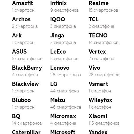
Amazfit
Infinix
Realme
1 смартфон
9 смартфонов
15 смартфонов
Archos
iQOO
TCL
2 смартфона
3 смартфона
2 смартфона
Ark
Jinga
TECNO
1 смартфон
2 смартфона
14 смартфонов
ASUS
LeEco
Vertex
57 смартфонов
5 смартфонов
2 смартфона
BlackBerry
Lenovo
Vivo
4 смартфона
26 смартфонов
28 смартфонов
Blackview
LG
Vsmart
1 смартфон
44 смартфона
1 смартфон
Bluboo
Meizu
Wileyfox
1 смартфон
46 смартфонов
1 смартфон
BQ
Micromax
Xiaomi
14 смартфонов
4 смартфона
115 смартфонов
Caterpillar
Microsoft
Yandex