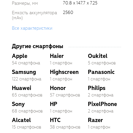
70.8 x 147.7 x 7.25
Размеры, мм
2560
Емкость аккумулятора
(мАч)
Все характеристики
Другие смартфоны
Apple
Haier
Oukitel
54 смартфона
1 смартфон
5 смартфонов
Samsung
Highscreen
Panasonic
122 смартфона
1 смартфон
1 смартфон
Huawei
Honor
Philips
65 смартфонов
57 смартфонов
2 смартфона
Sony
HP
PixelPhone
68 смартфонов
1 смартфон
2 смартфона
Alcatel
HTC
Razer
15 смартфонов
38 смартфонов
1 смартфон