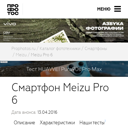
МЕНЮ
Prophotos.ru
Каталог фототехники
Смартфоны
Meizu
Meizu Pro 6
Смартфон Meizu Pro
6
Дата анонса:
13.04.2016
1
Описание
Характеристики
Наши тесты