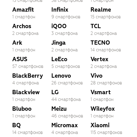
15 смартфонов
38 смартфонов
1 смартфон
Amazfit
Infinix
Realme
1 смартфон
9 смартфонов
15 смартфонов
Archos
iQOO
TCL
2 смартфона
3 смартфона
2 смартфона
Ark
Jinga
TECNO
1 смартфон
2 смартфона
14 смартфонов
ASUS
LeEco
Vertex
57 смартфонов
5 смартфонов
2 смартфона
BlackBerry
Lenovo
Vivo
4 смартфона
26 смартфонов
28 смартфонов
Blackview
LG
Vsmart
1 смартфон
44 смартфона
1 смартфон
Bluboo
Meizu
Wileyfox
1 смартфон
46 смартфонов
1 смартфон
BQ
Micromax
Xiaomi
14 смартфонов
4 смартфона
115 смартфонов