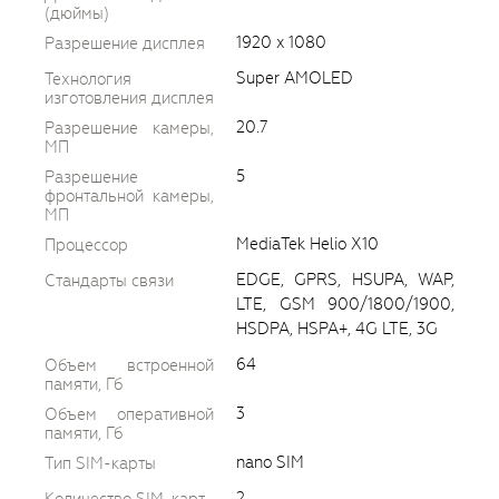
(дюймы)
1920 x 1080
Разрешение дисплея
Super AMOLED
Технология
изготовления дисплея
20.7
Разрешение камеры,
МП
5
Разрешение
фронтальной камеры,
МП
MediaTek Helio X10
Процессор
EDGE, GPRS, HSUPA, WAP,
Стандарты связи
LTE, GSM 900/1800/1900,
HSDPA, HSPA+, 4G LTE, 3G
64
Объем встроенной
памяти, Гб
3
Объем оперативной
памяти, Гб
nano SIM
Тип SIM-карты
2
Количество SIM-карт