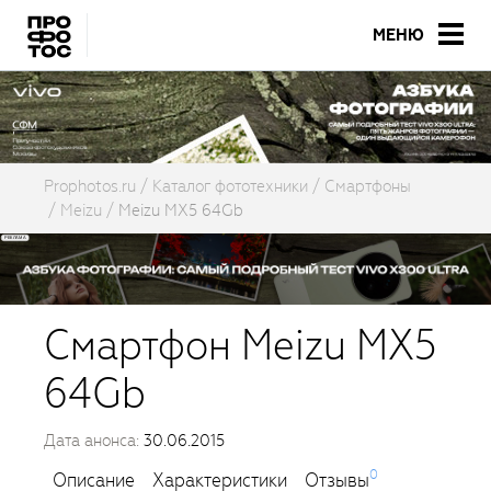
МЕНЮ
Prophotos.ru
Каталог фототехники
Смартфоны
Meizu
Meizu MX5 64Gb
Смартфон Meizu MX5
64Gb
Дата анонса:
30.06.2015
0
Описание
Характеристики
Отзывы