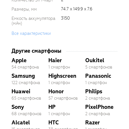
74.7 x 149.9 x 7.6
Размеры, мм
3150
Емкость аккумулятора
(мАч)
Все характеристики
Другие смартфоны
Apple
Haier
Oukitel
54 смартфона
1 смартфон
5 смартфонов
Samsung
Highscreen
Panasonic
122 смартфона
1 смартфон
1 смартфон
Huawei
Honor
Philips
65 смартфонов
57 смартфонов
2 смартфона
Sony
HP
PixelPhone
68 смартфонов
1 смартфон
2 смартфона
Alcatel
HTC
Razer