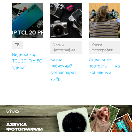
ТВ
Уроки
Уроки
фотографии
фотографии
Видеообзор
Какой
Идеальные
TCL 20 Pro 5G:
плёночный
портреты на
Удивит...
фотоаппарат
мобильный ...
выбр...