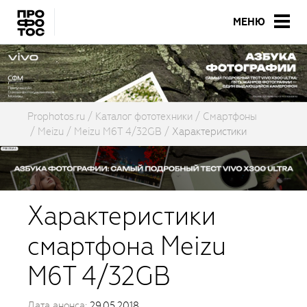
МЕНЮ
Prophotos.ru
Каталог фототехники
Смартфоны
Meizu
Meizu M6T 4/32GB
Характеристики
Характеристики
смартфона Meizu
M6T 4/32GB
Дата анонса:
29.05.2018