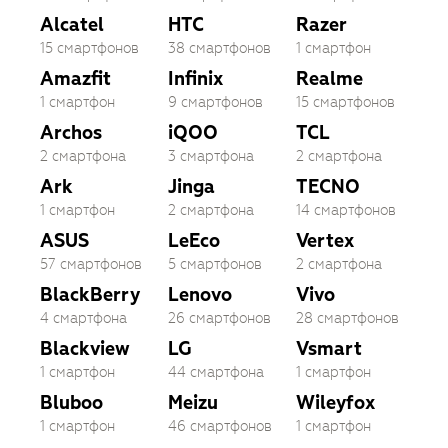
Alcatel
HTC
Razer
15 смартфонов
38 смартфонов
1 смартфон
Amazfit
Infinix
Realme
1 смартфон
9 смартфонов
15 смартфонов
Archos
iQOO
TCL
2 смартфона
3 смартфона
2 смартфона
Ark
Jinga
TECNO
1 смартфон
2 смартфона
14 смартфонов
ASUS
LeEco
Vertex
57 смартфонов
5 смартфонов
2 смартфона
BlackBerry
Lenovo
Vivo
4 смартфона
26 смартфонов
28 смартфонов
Blackview
LG
Vsmart
1 смартфон
44 смартфона
1 смартфон
Bluboo
Meizu
Wileyfox
1 смартфон
46 смартфонов
1 смартфон