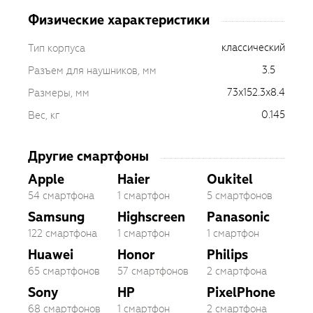
Физические характеристики
классический
Тип корпуса
3.5
Разъем для наушников, мм
73x152.3x8.4
Размеры, мм
0.145
Вес, кг
Другие смартфоны
Apple
Haier
Oukitel
54 смартфона
1 смартфон
5 смартфонов
Samsung
Highscreen
Panasonic
122 смартфона
1 смартфон
1 смартфон
Huawei
Honor
Philips
65 смартфонов
57 смартфонов
2 смартфона
Sony
HP
PixelPhone
68 смартфонов
1 смартфон
2 смартфона