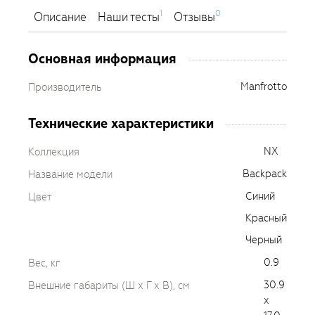
1
0
Описание
Наши тесты
Отзывы
Основная информация
Manfrotto
Производитель
Технические характеристики
NX
Коллекция
Backpack
Название модели
Синий
Цвет
Красный
Черный
0.9
Вес, кг
30.9
Внешние габариты (Ш х Г х В), см
х