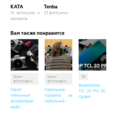
KATA
Tenba
10 фотосумок и
33 фотосумки
рюкзаков
Вам также понравится
Уроки
Уроки
ТВ
фотографии
фотографии
Видеообзор
Какой
Идеальные
TCL 20 Pro 5G:
плёночный
портреты на
Удивит...
фотоаппарат
мобильный ...
выбр...