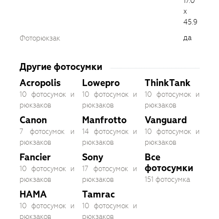
17.0
х
45.9
да
Фоторюкзак
Другие фотосумки
Acropolis
Lowepro
ThinkTank
10 фотосумок и
10 фотосумок и
10 фотосумок и
рюкзаков
рюкзаков
рюкзаков
Canon
Manfrotto
Vanguard
7 фотосумок и
14 фотосумок и
10 фотосумок и
рюкзаков
рюкзаков
рюкзаков
Fancier
Sony
Все
фотосумки
10 фотосумок и
17 фотосумок и
рюкзаков
рюкзаков
151 фотосумка
HAMA
Tamrac
10 фотосумок и
10 фотосумок и
рюкзаков
рюкзаков