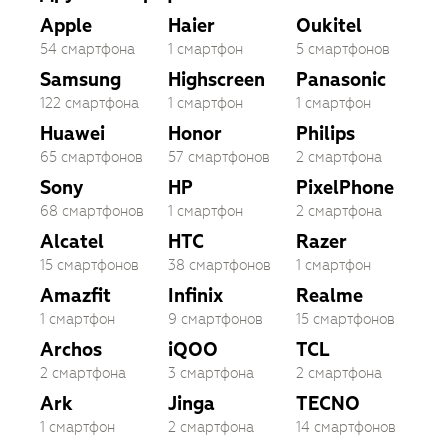
Apple
Haier
Oukitel
54 смартфона
1 смартфон
5 смартфонов
Samsung
Highscreen
Panasonic
122 смартфона
1 смартфон
1 смартфон
Huawei
Honor
Philips
65 смартфонов
57 смартфонов
2 смартфона
Sony
HP
PixelPhone
68 смартфонов
1 смартфон
2 смартфона
Alcatel
HTC
Razer
15 смартфонов
38 смартфонов
1 смартфон
Amazfit
Infinix
Realme
1 смартфон
9 смартфонов
15 смартфонов
Archos
iQOO
TCL
2 смартфона
3 смартфона
2 смартфона
Ark
Jinga
TECNO
1 смартфон
2 смартфона
14 смартфонов