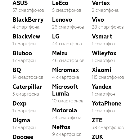
ASUS
LeEco
Vertex
57 смартфонов
5 смартфонов
2 смартфона
BlackBerry
Lenovo
Vivo
4 смартфона
26 смартфонов
28 смартфонов
Blackview
LG
Vsmart
1 смартфон
44 смартфона
1 смартфон
Bluboo
Meizu
Wileyfox
1 смартфон
46 смартфонов
1 смартфон
BQ
Micromax
Xiaomi
14 смартфонов
4 смартфона
115 смартфонов
Caterpillar
Microsoft
Yandex
Lumia
3 смартфона
1 смартфон
10 смартфонов
Dexp
YotaPhone
Motorola
1 смартфон
1 смартфон
24 смартфона
Digma
ZTE
Neffos
1 смартфон
38 смартфонов
9 смартфонов
Doogee
ZUK