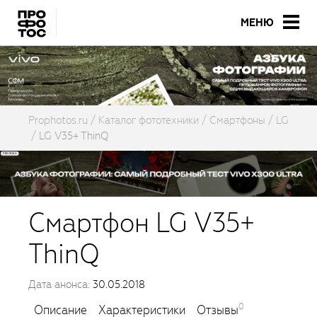
МЕНЮ
Prophotos.ru
Каталог фототехники
Смартфоны
LG
LG V35+ ThinQ
Смартфон LG V35+
ThinQ
Дата анонса:
30.05.2018
0
Описание
Характеристики
Отзывы