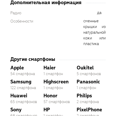
Дополнительная информация
да
Радио
сменные
Особенности
крышки из
натуральной
кожи или
пластика
Другие смартфоны
Apple
Haier
Oukitel
54 смартфона
1 смартфон
5 смартфонов
Samsung
Highscreen
Panasonic
122 смартфона
1 смартфон
1 смартфон
Huawei
Honor
Philips
65 смартфонов
57 смартфонов
2 смартфона
Sony
HP
PixelPhone
68 смартфонов
1 смартфон
2 смартфона