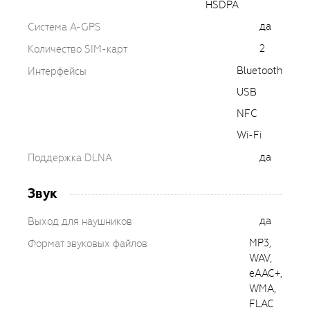
HSDPA
да
Cистема A-GPS
2
Количество SIM-карт
Bluetooth
Интерфейсы
USB
NFC
Wi-Fi
да
Поддержка DLNA
Звук
да
Выход для наушников
MP3,
Формат звуковых файлов
WAV,
eAAC+,
WMA,
FLAC