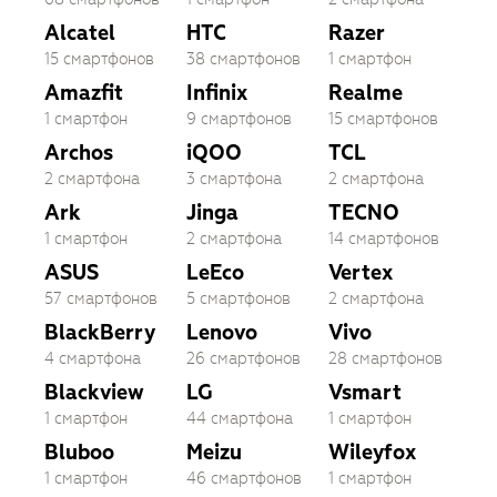
Alcatel
HTC
Razer
15 смартфонов
38 смартфонов
1 смартфон
Amazfit
Infinix
Realme
1 смартфон
9 смартфонов
15 смартфонов
Archos
iQOO
TCL
2 смартфона
3 смартфона
2 смартфона
Ark
Jinga
TECNO
1 смартфон
2 смартфона
14 смартфонов
ASUS
LeEco
Vertex
57 смартфонов
5 смартфонов
2 смартфона
BlackBerry
Lenovo
Vivo
4 смартфона
26 смартфонов
28 смартфонов
Blackview
LG
Vsmart
1 смартфон
44 смартфона
1 смартфон
Bluboo
Meizu
Wileyfox
1 смартфон
46 смартфонов
1 смартфон