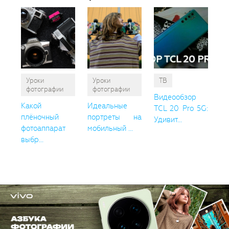
Уроки
Уроки
ТВ
фотографии
фотографии
Видеообзор
Какой
Идеальные
TCL 20 Pro 5G:
плёночный
портреты на
Удивит...
фотоаппарат
мобильный ...
выбр...