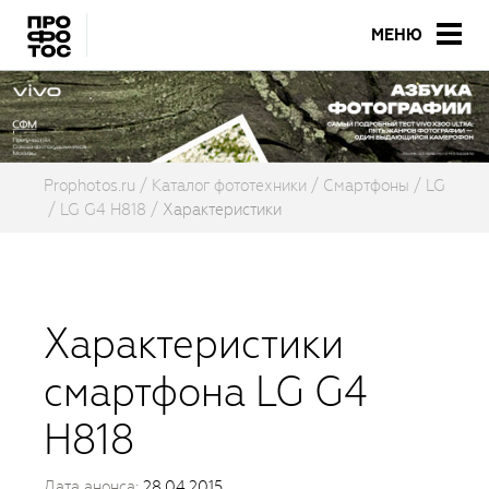
МЕНЮ
Prophotos.ru
Каталог фототехники
Смартфоны
LG
LG G4 H818
Характеристики
Характеристики
смартфона LG G4
H818
Дата анонса:
28.04.2015