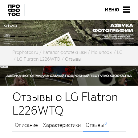
МЕНЮ
Prophotos.ru
Каталог фототехники
Мониторы
LG
LG Flatron L226WTQ
Отзывы
Отзывы о LG Flatron
L226WTQ
0
Описание
Характеристики
Отзывы