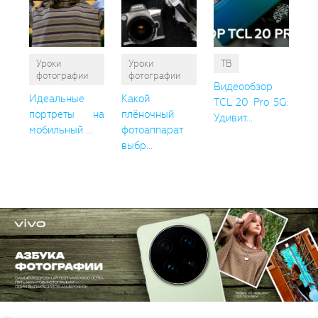
Уроки
Уроки
ТВ
фотографии
фотографии
Видеообзор
Идеальные
Какой
TCL 20 Pro 5G:
портреты на
плёночный
Удивит...
мобильный ...
фотоаппарат
выбр...