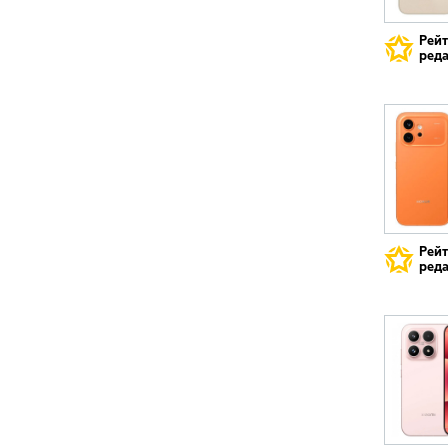
Рей
реда
Рей
реда