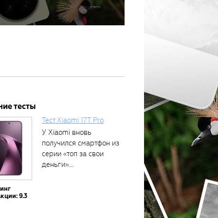
ние тесты
Тест Xiaomi 17T Pro
У Xiaomi вновь
получился смартфон из
серии «топ за свои
деньги»....
тинг
кции: 9.3