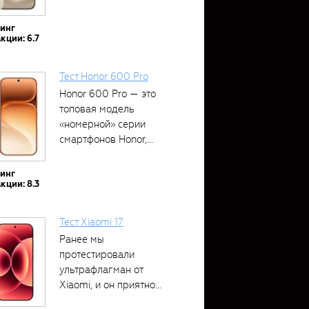
тинг
кции: 6.7
Тест Honor 600 Pro
Honor 600 Pro — это
топовая модель
«номерной» серии
смартфонов Honor,...
тинг
кции: 8.3
Тест Xiaomi 17
Ранее мы
протестировали
ультрафлагман от
Xiaomi, и он приятно
удивил своими...