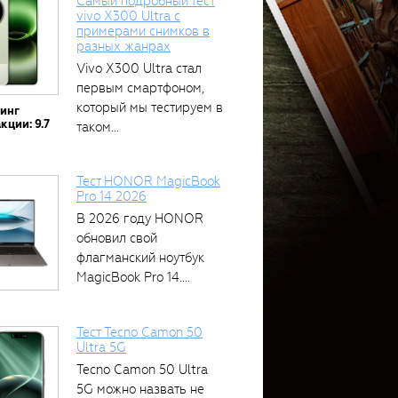
Самый подробный тест
vivo X300 Ultra с
примерами снимков в
разных жанрах
Vivo X300 Ultra стал
первым смартфоном,
который мы тестируем в
тинг
кции: 9.7
таком...
Тест HONOR MagicBook
Pro 14 2026
В 2026 году HONOR
обновил свой
флагманский ноутбук
MagicBook Pro 14....
Тест Tecno Camon 50
Ultra 5G
Tecno Camon 50 Ultra
5G можно назвать не