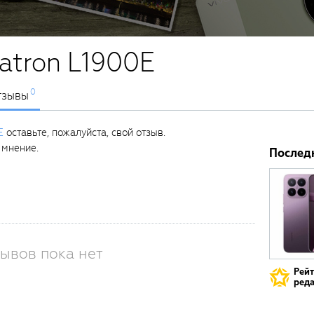
latron L1900E
0
тзывы
E
оставьте, пожалуйста, свой отзыв.
 мнение.
Послед
ывов пока нет
Рей
реда