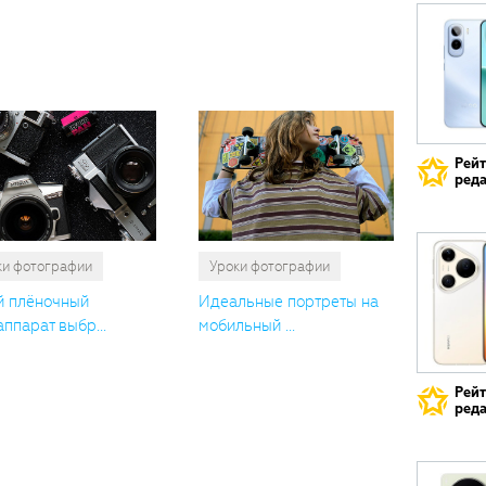
Вам
также
понрави
Рей
реда
ки фотографии
Уроки фотографии
й плёночный
Идеальные портреты на
ппарат выбр...
мобильный ...
Рей
реда