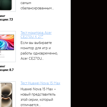
самым
сбалансированным
устройством....
тинг
кции: 7.3
Тест монитора Acer
CE270U X 27″
Если вы выбираете
монитор для игр и
работы одновременно,
Acer CE270U...
тинг
кции: 8.7
Тест Huawei Nova 15 Max
Huawei Nova 15 Max –
новый представитель
этой серии, который
отличается...