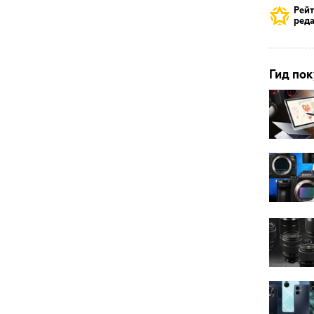
Рей
реда
Гид пок