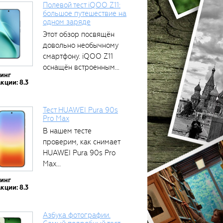
Полевой тест iQOO Z11:
большое путешествие на
одном заряде
тся
Этот обзор посвящён
довольно необычному
смартфону. iQOO Z11
оснащён встроенным
тинг
аккумулятором...
кции: 8.3
Тест HUAWEI Pura 90s
Pro Max
В нашем тесте
проверим, как снимает
HUAWEI Pura 90s Pro
Max...
тинг
кции: 8.3
Азбука фотографии.