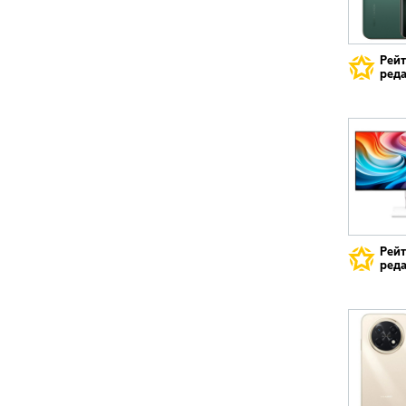
Рей
реда
Рей
реда