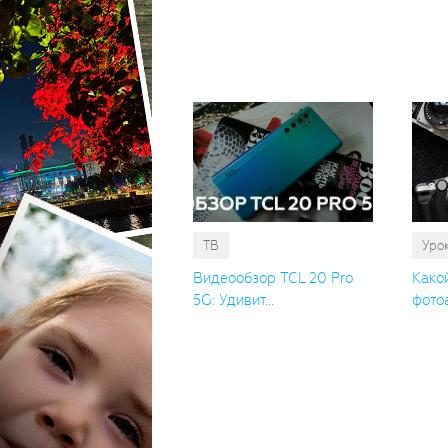
ТВ
Уро
Видеообзор TCL 20 Pro
Како
5G: Удивит...
фотоа