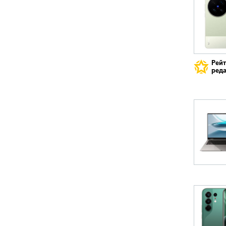
Рей
реда