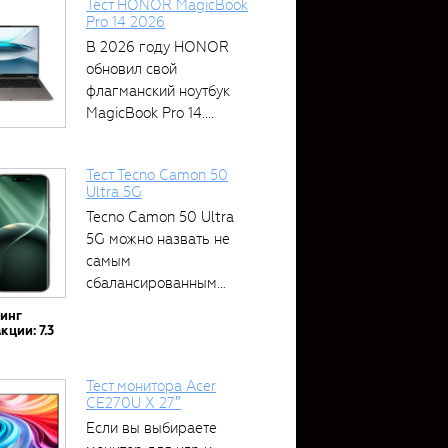
Тест HONOR MagicBook
Pro 14 2026
В 2026 году HONOR
обновил свой
флагманский ноутбук
MagicBook Pro 14....
Тест Tecno Camon 50
Ultra 5G
Tecno Camon 50 Ultra
5G можно назвать не
самым
сбалансированным
устройством....
тинг
кции: 7.3
Тест монитора Acer
CE270U X 27″
Если вы выбираете