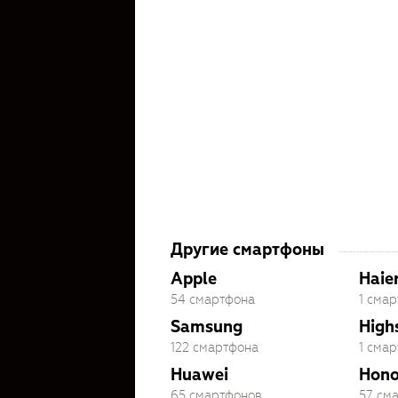
Другие смартфоны
Apple
Haie
54 смартфона
1 сма
Samsung
High
122 смартфона
1 сма
Huawei
Hono
65 смартфонов
57 см