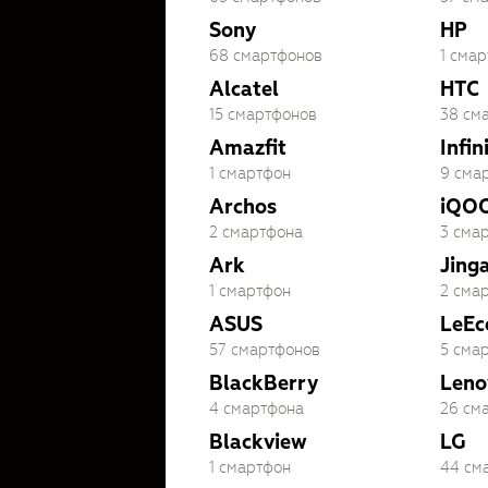
Sony
HP
68 смартфонов
1 сма
Alcatel
HTC
15 смартфонов
38 см
Amazfit
Infin
1 смартфон
9 сма
Archos
iQO
2 смартфона
3 сма
Ark
Jing
1 смартфон
2 сма
ASUS
LeEc
57 смартфонов
5 сма
BlackBerry
Leno
4 смартфона
26 см
Blackview
LG
1 смартфон
44 см