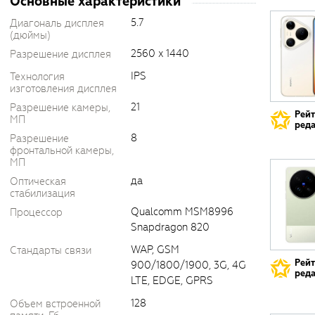
Основные характеристики
5.7
Диагональ дисплея
(дюймы)
2560 x 1440
Разрешение дисплея
IPS
Технология
изготовления дисплея
21
Разрешение камеры,
Рей
МП
реда
8
Разрешение
фронтальной камеры,
МП
да
Оптическая
стабилизация
Qualcomm MSM8996
Процессор
Snapdragon 820
WAP, GSM
Стандарты связи
Рей
900/1800/1900, 3G, 4G
реда
LTE, EDGE, GPRS
128
Объем встроенной