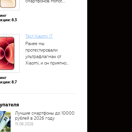
смартфонов Honor,...
тинг
кции: 8.3
Тест Xiaomi 17
Ранее мы
протестировали
ультрафлагман от
Xiaomi, и он приятно
удивил своими...
тинг
кции: 8.7
упателя
Лучшие смартфоны до 10000
рублей в 2026 году
15.06.2026