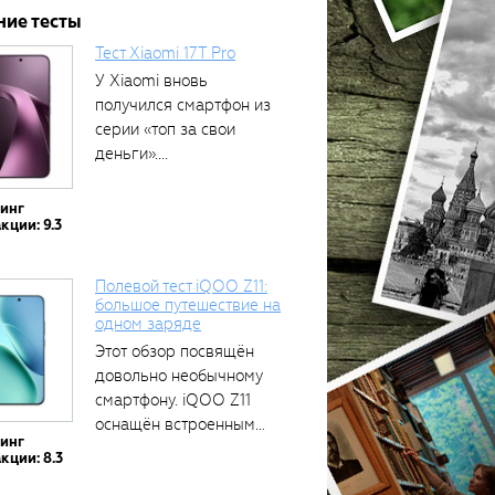
ние тесты
Тест Xiaomi 17T Pro
У Xiaomi вновь
получился смартфон из
серии «топ за свои
деньги»....
тинг
кции: 9.3
Полевой тест iQOO Z11:
большое путешествие на
одном заряде
Этот обзор посвящён
довольно необычному
смартфону. iQOO Z11
оснащён встроенным
тинг
аккумулятором...
кции: 8.3