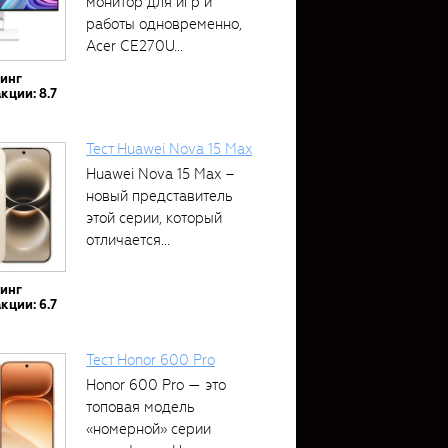
монитор для игр и
работы одновременно,
Acer CE270U...
тинг
кции: 8.7
Тест Huawei Nova 15 Max
Huawei Nova 15 Max –
новый представитель
этой серии, который
отличается...
тинг
кции: 6.7
Тест Honor 600 Pro
Honor 600 Pro — это
топовая модель
«номерной» серии