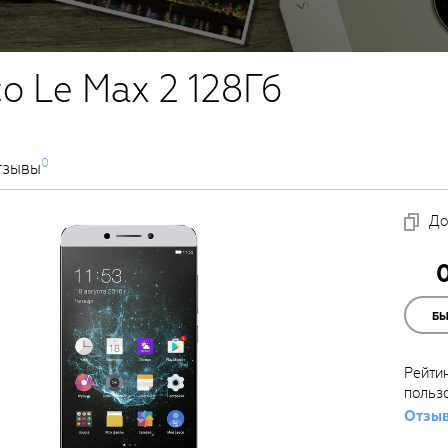
o Le Max 2 128Гб
0
тзывы
До
Б
Рейти
польз
Отзыв