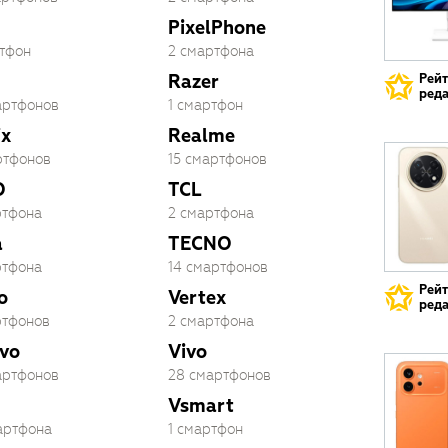
PixelPhone
ртфон
2 смартфона
Razer
Рей
реда
артфонов
1 смартфон
ix
Realme
ртфонов
15 смартфонов
O
TCL
ртфона
2 смартфона
a
TECNO
ртфона
14 смартфонов
Рей
o
Vertex
реда
ртфонов
2 смартфона
vo
Vivo
артфонов
28 смартфонов
Vsmart
артфона
1 смартфон