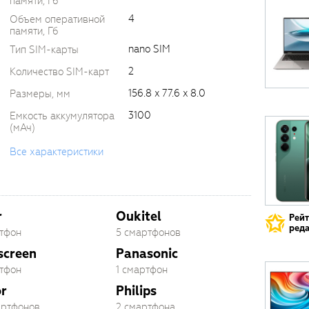
памяти, Гб
4
Объем оперативной
памяти, Гб
nano SIM
Тип SIM-карты
2
Количество SIM-карт
156.8 x 77.6 x 8.0
Размеры, мм
3100
Емкость аккумулятора
(мАч)
Все характеристики
r
Oukitel
Рей
реда
ртфон
5 смартфонов
screen
Panasonic
ртфон
1 смартфон
r
Philips
артфонов
2 смартфона