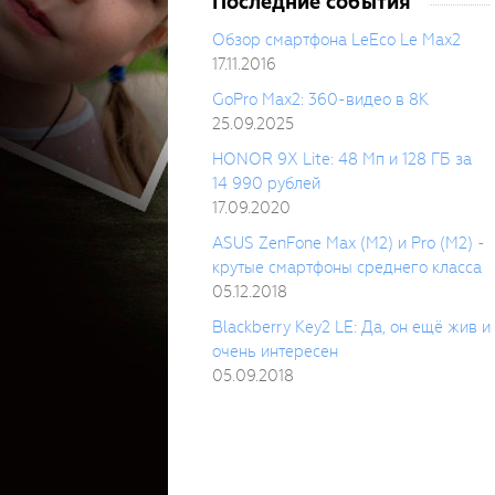
Последние события
Обзор смартфона LeEco Le Max2
17.11.2016
GoPro Max2: 360-видео в 8K
25.09.2025
HONOR 9X Lite: 48 Мп и 128 ГБ за
14 990 рублей
17.09.2020
ASUS ZenFone Max (M2) и Pro (M2) -
крутые смартфоны среднего класса
05.12.2018
Blackberry Key2 LE: Да, он ещё жив и
очень интересен
05.09.2018