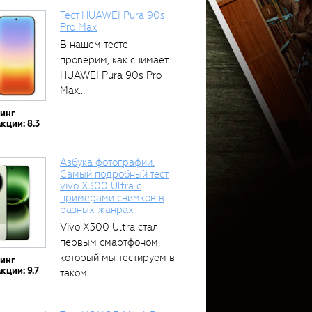
Тест HUAWEI Pura 90s
Pro Max
В нашем тесте
проверим, как снимает
HUAWEI Pura 90s Pro
Max...
тинг
кции: 8.3
Азбука фотографии.
Самый подробный тест
vivo X300 Ultra с
примерами снимков в
разных жанрах
Vivo X300 Ultra стал
первым смартфоном,
который мы тестируем в
тинг
кции: 9.7
таком...