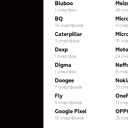
Bluboo
Meiz
1 смартфон
46 см
BQ
Micr
14 смартфонов
4 сма
Caterpillar
Micr
3 смартфона
10 см
Dexp
Moto
1 смартфон
24 см
Digma
Neff
1 смартфон
9 сма
Doogee
Noki
7 смартфонов
35 см
Fly
OneP
5 смартфонов
13 см
Google Pixel
OPP
10 смартфонов
25 см