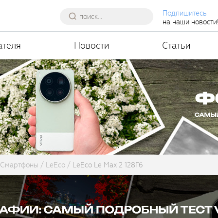
Подпишитесь
на наши новости
ателя
Новости
Статьи
Смартфоны
LeEco
LeEco Le Max 2 128Гб