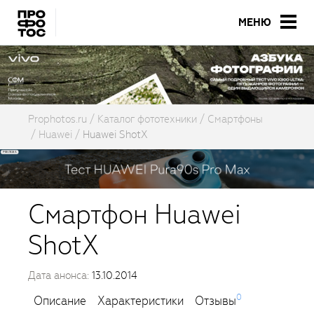
МЕНЮ
Prophotos.ru
Каталог фототехники
Смартфоны
Huawei
Huawei ShotX
Смартфон Huawei
ShotX
Дата анонса:
13.10.2014
0
Описание
Характеристики
Отзывы