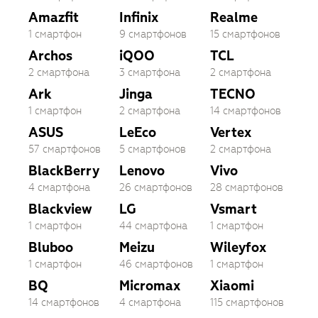
Amazfit
Infinix
Realme
1 смартфон
9 смартфонов
15 смартфонов
Archos
iQOO
TCL
2 смартфона
3 смартфона
2 смартфона
Ark
Jinga
TECNO
1 смартфон
2 смартфона
14 смартфонов
ASUS
LeEco
Vertex
57 смартфонов
5 смартфонов
2 смартфона
BlackBerry
Lenovo
Vivo
4 смартфона
26 смартфонов
28 смартфонов
Blackview
LG
Vsmart
1 смартфон
44 смартфона
1 смартфон
Bluboo
Meizu
Wileyfox
1 смартфон
46 смартфонов
1 смартфон
BQ
Micromax
Xiaomi
14 смартфонов
4 смартфона
115 смартфонов