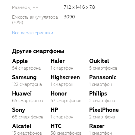
71.2 x 141.6 x 7.8
Размеры, мм
3090
Емкость аккумулятора
(мАч)
Все характеристики
Другие смартфоны
Apple
Haier
Oukitel
54 смартфона
1 смартфон
5 смартфонов
Samsung
Highscreen
Panasonic
122 смартфона
1 смартфон
1 смартфон
Huawei
Honor
Philips
65 смартфонов
57 смартфонов
2 смартфона
Sony
HP
PixelPhone
68 смартфонов
1 смартфон
2 смартфона
Alcatel
HTC
Razer
15 смартфонов
38 смартфонов
1 смартфон