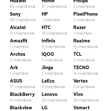
Huawei
Honor
Philips
65 смартфонов
57 смартфонов
2 смартфона
Sony
HP
PixelPhone
68 смартфонов
1 смартфон
2 смартфона
Alcatel
HTC
Razer
15 смартфонов
38 смартфонов
1 смартфон
Amazfit
Infinix
Realme
1 смартфон
9 смартфонов
15 смартфонов
Archos
iQOO
TCL
2 смартфона
3 смартфона
2 смартфона
Ark
Jinga
TECNO
1 смартфон
2 смартфона
14 смартфонов
ASUS
LeEco
Vertex
57 смартфонов
5 смартфонов
2 смартфона
BlackBerry
Lenovo
Vivo
4 смартфона
26 смартфонов
28 смартфонов
Blackview
LG
Vsmart