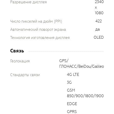
2340
Разрешение дисплея
x
1080
422
Число пикселей на дюйм (PPI)
да
Автоматический поворот экрана
OLED
Технология изготовления дисплея
Связь
GPS/
Геолокация
ГЛОНАСС/BeiDou/Galileo
4G LTE
Стандарты связи
3G
GSM
850/900/1800/1900
EDGE
GPRS