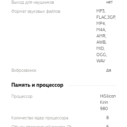
нет
Выход для наушников
MP3,
Формат звуковых файлов
FLAC,3GP,
MP4,
M4A,
AMR,
AWB,
MID,
OGG,
WAV
да
Виброзвонок
Память и процессор
HiSilicon
Процессор
Kirin
980
8
Количество ядер процессора
6