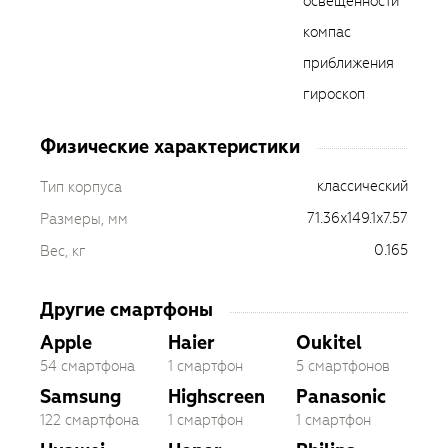
освещенности
компас
приближения
гироскоп
Физические характеристики
классический
Тип корпуса
71.36x149.1x7.57
Размеры, мм
0.165
Вес, кг
Другие смартфоны
Apple
Haier
Oukitel
54 смартфона
1 смартфон
5 смартфонов
Samsung
Highscreen
Panasonic
122 смартфона
1 смартфон
1 смартфон