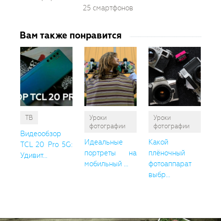
25 смартфонов
Вам также понравится
ТВ
Уроки
Уроки
фотографии
фотографии
Видеообзор
Идеальные
Какой
TCL 20 Pro 5G:
портреты на
плёночный
Удивит...
мобильный ...
фотоаппарат
выбр...