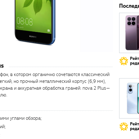
Послед
Рей
реда
us
тфон, в котором органично сочетаются классический
гкий, но прочный металлический корпус (6,9 мм),
экрана и аккуратная обработка граней. nova 2 Plus—
илю.
ими углами обзора;
Рей
ий;
реда
;