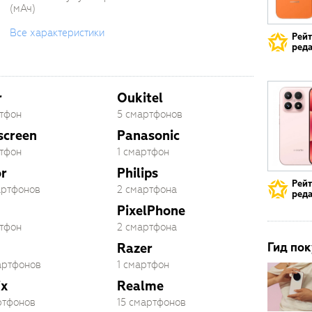
(мАч)
Все характеристики
Рей
реда
r
Oukitel
ртфон
5 смартфонов
screen
Panasonic
ртфон
1 смартфон
r
Philips
Рей
артфонов
2 смартфона
реда
PixelPhone
ртфон
2 смартфона
Гид пок
Razer
артфонов
1 смартфон
ix
Realme
ртфонов
15 смартфонов