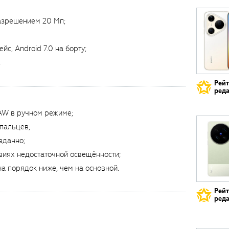
азрешением 20 Мп;
с, Android 7.0 на борту;
.
Рей
реда
AW в ручном режиме;
 пальцев;
вданно;
виях недостаточной освещённости;
на порядок ниже, чем на основной.
Рей
реда