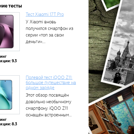
ние тесты
Тест Xiaomi 17T Pro
У Xiaomi вновь
получился смартфон из
серии «топ за свои
деньги»....
тинг
кции: 9.3
Полевой тест iQOO Z11:
большое путешествие на
одном заряде
Этот обзор посвящён
довольно необычному
смартфону. iQOO Z11
оснащён встроенным
тинг
аккумулятором...
кции: 8.3