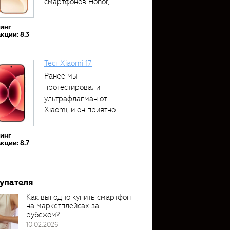
смартфонов Honor,...
тинг
кции: 8.3
Тест Xiaomi 17
Ранее мы
протестировали
ультрафлагман от
Xiaomi, и он приятно
удивил своими...
тинг
кции: 8.7
упателя
Как выгодно купить смартфон
на маркетплейсах за
рубежом?
10.02.2026