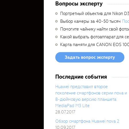
Вопросы эксперту
Портретный объектив для Nikon D
Выбор камеры за 40-50 тысяч
Пос
Помогите чайнику найти свой фото
Какой выбрать фотоаппарат для с
Карта памяти для CANON EOS 10
Задать вопрос эксперту
Последние события
Huawei представил второе
поколение смартфонов серии nova и
8-дюймовую версию планшета
MediaPad M3 Lite
28.07.2017
Обзор смартфона Huawei nova 2
10.09.2017