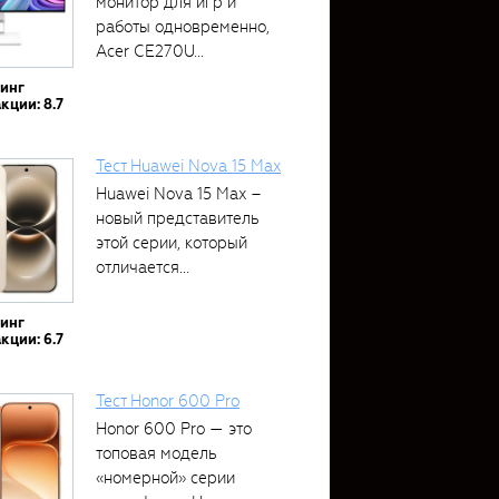
монитор для игр и
работы одновременно,
Acer CE270U...
тинг
кции: 8.7
Тест Huawei Nova 15 Max
Huawei Nova 15 Max –
новый представитель
этой серии, который
отличается...
тинг
кции: 6.7
Тест Honor 600 Pro
Honor 600 Pro — это
топовая модель
«номерной» серии