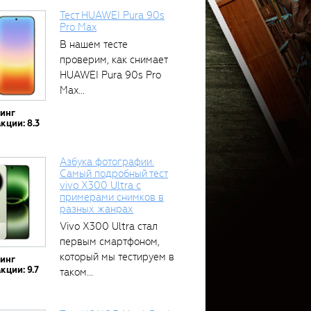
Тест HUAWEI Pura 90s
Pro Max
В нашем тесте
проверим, как снимает
HUAWEI Pura 90s Pro
Max...
тинг
кции: 8.3
Азбука фотографии.
Самый подробный тест
vivo X300 Ultra с
примерами снимков в
разных жанрах
Vivo X300 Ultra стал
первым смартфоном,
который мы тестируем в
тинг
кции: 9.7
таком...