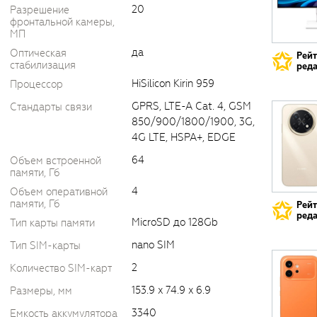
20
Разрешение
фронтальной камеры,
МП
да
Оптическая
Рей
стабилизация
реда
HiSilicon Kirin 959
Процессор
GPRS, LTE-A Cat. 4, GSM
Стандарты связи
850/900/1800/1900, 3G,
4G LTE, HSPA+, EDGE
64
Объем встроенной
памяти, Гб
4
Объем оперативной
памяти, Гб
Рей
реда
MicroSD до 128Gb
Тип карты памяти
nano SIM
Тип SIM-карты
2
Количество SIM-карт
153.9 x 74.9 x 6.9
Размеры, мм
3340
Емкость аккумулятора