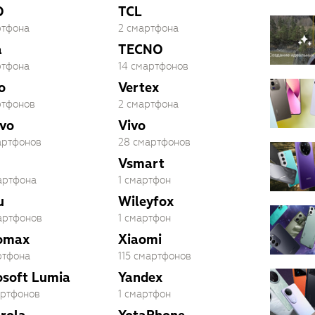
O
TCL
ртфона
2 смартфона
a
TECNO
ртфона
14 смартфонов
o
Vertex
ртфонов
2 смартфона
vo
Vivo
артфонов
28 смартфонов
Vsmart
артфона
1 смартфон
u
Wileyfox
артфонов
1 смартфон
omax
Xiaomi
ртфона
115 смартфонов
osoft Lumia
Yandex
артфонов
1 смартфон