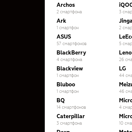
Archos
iQO
2 смартфона
3 сма
Ark
Jing
1 смартфон
2 сма
ASUS
LeEc
57 смартфонов
5 сма
BlackBerry
Leno
4 смартфона
26 см
Blackview
LG
1 смартфон
44 см
Bluboo
Meiz
1 смартфон
46 см
BQ
Micr
14 смартфонов
4 сма
Caterpillar
Micr
3 смартфона
10 см