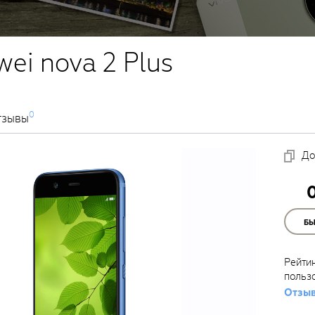
ei nova 2 Plus
0
тзывы
До
Б
Рейти
польз
Отзыв