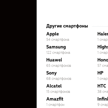
Другие смартфоны
Apple
Haie
54 смартфона
1 сма
Samsung
High
122 смартфона
1 сма
Huawei
Hono
65 смартфонов
57 см
Sony
HP
68 смартфонов
1 сма
Alcatel
HTC
15 смартфонов
38 см
Amazfit
Infin
1 смартфон
9 сма