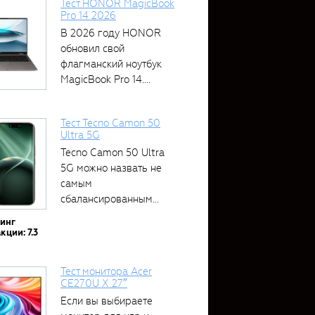
Тест HONOR MagicBook
Pro 14 2026
В 2026 году HONOR
обновил свой
флагманский ноутбук
MagicBook Pro 14....
Тест Tecno Camon 50
Ultra 5G
Tecno Camon 50 Ultra
5G можно назвать не
самым
сбалансированным
устройством....
тинг
кции: 7.3
Тест монитора Acer
CE270U X 27″
Если вы выбираете