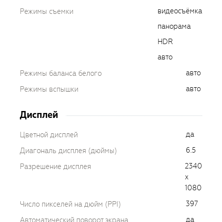
видеосъёмка
Режимы съемки
панорама
HDR
авто
авто
Режимы баланса белого
авто
Режимы вспышки
Дисплей
да
Цветной дисплей
6.5
Диагональ дисплея (дюймы)
2340
Разрешение дисплея
x
1080
397
Число пикселей на дюйм (PPI)
да
Автоматический поворот экрана