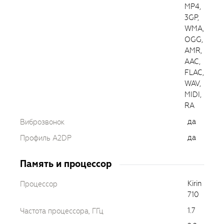
MP4,
3GP,
WMA,
OGG,
AMR,
AAC,
FLAC,
WAV,
MIDI,
RA
да
Виброзвонок
да
Профиль A2DP
Память и процессор
Kirin
Процессор
710
1.7
Частота процессора, ГГц