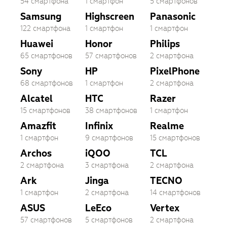
54 смартфона
1 смартфон
5 смартфонов
Samsung
Highscreen
Panasonic
122 смартфона
1 смартфон
1 смартфон
Huawei
Honor
Philips
65 смартфонов
57 смартфонов
2 смартфона
Sony
HP
PixelPhone
68 смартфонов
1 смартфон
2 смартфона
Alcatel
HTC
Razer
15 смартфонов
38 смартфонов
1 смартфон
Amazfit
Infinix
Realme
1 смартфон
9 смартфонов
15 смартфонов
Archos
iQOO
TCL
2 смартфона
3 смартфона
2 смартфона
Ark
Jinga
TECNO
1 смартфон
2 смартфона
14 смартфонов
ASUS
LeEco
Vertex
57 смартфонов
5 смартфонов
2 смартфона