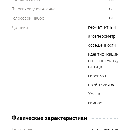
да
Голосовое управление
да
Голосовой набор
геомагнитный
Датчики
акселерометр
освещенности
идентификации
по отпечатку
пальца
гироскоп
приближения
Холла
компас
Физические характеристики
классический
Тип корпуса