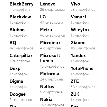
BlackBerry
Lenovo
Vivo
4 смартфона
26 смартфонов
28 смартфонов
Blackview
LG
Vsmart
1 смартфон
44 смартфона
1 смартфон
Bluboo
Meizu
Wileyfox
1 смартфон
46 смартфонов
1 смартфон
BQ
Micromax
Xiaomi
14 смартфонов
4 смартфона
115 смартфонов
Caterpillar
Microsoft
Yandex
Lumia
3 смартфона
1 смартфон
10 смартфонов
Dexp
YotaPhone
Motorola
1 смартфон
1 смартфон
24 смартфона
Digma
ZTE
Neffos
1 смартфон
38 смартфонов
9 смартфонов
Doogee
ZUK
Nokia
7 смартфонов
1 смартфон
35 смартфонов