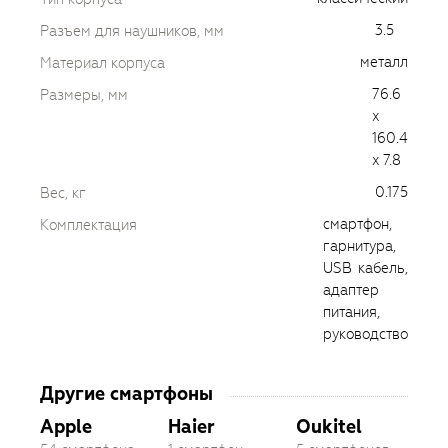
3.5
Разъем для наушников, мм
металл
Материал корпуса
76.6
Размеры, мм
x
160.4
x 7.8
0.175
Вес, кг
смартфон,
Комплектация
гарнитура,
USB кабель,
адаптер
питания,
руководство
Другие смартфоны
Apple
Haier
Oukitel