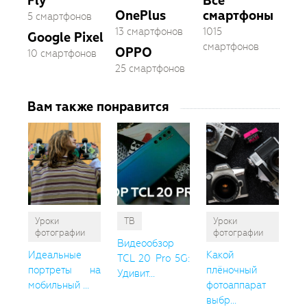
Fly
Все
OnePlus
смартфоны
5 смартфонов
13 смартфонов
1015
Google Pixel
смартфонов
OPPO
10 смартфонов
25 смартфонов
Вам также понравится
Уроки
ТВ
Уроки
фотографии
фотографии
Видеообзор
Идеальные
Какой
TCL 20 Pro 5G:
портреты на
плёночный
Удивит...
мобильный ...
фотоаппарат
выбр...