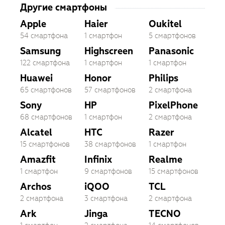
Другие смартфоны
Apple
Haier
Oukitel
54 смартфона
1 смартфон
5 смартфонов
Samsung
Highscreen
Panasonic
122 смартфона
1 смартфон
1 смартфон
Huawei
Honor
Philips
65 смартфонов
57 смартфонов
2 смартфона
Sony
HP
PixelPhone
68 смартфонов
1 смартфон
2 смартфона
Alcatel
HTC
Razer
15 смартфонов
38 смартфонов
1 смартфон
Amazfit
Infinix
Realme
1 смартфон
9 смартфонов
15 смартфонов
Archos
iQOO
TCL
2 смартфона
3 смартфона
2 смартфона
Ark
Jinga
TECNO