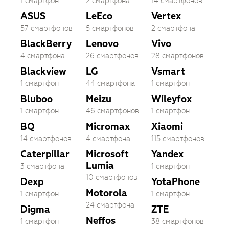
1 смартфон
2 смартфона
14 смартфонов
ASUS
LeEco
Vertex
57 смартфонов
5 смартфонов
2 смартфона
BlackBerry
Lenovo
Vivo
4 смартфона
26 смартфонов
28 смартфонов
Blackview
LG
Vsmart
1 смартфон
44 смартфона
1 смартфон
Bluboo
Meizu
Wileyfox
1 смартфон
46 смартфонов
1 смартфон
BQ
Micromax
Xiaomi
14 смартфонов
4 смартфона
115 смартфонов
Caterpillar
Microsoft
Yandex
Lumia
3 смартфона
1 смартфон
10 смартфонов
Dexp
YotaPhone
Motorola
1 смартфон
1 смартфон
24 смартфона
Digma
ZTE
Neffos
1 смартфон
38 смартфонов