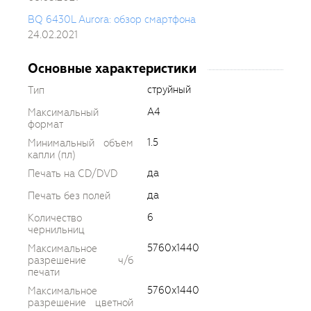
BQ 6430L Aurora: обзор смартфона
24.02.2021
Основные характеристики
струйный
Тип
A4
Максимальный
формат
1.5
Минимальный объем
капли (пл)
да
Печать на CD/DVD
да
Печать без полей
6
Количество
чернильниц
5760x1440
Максимальное
разрешение ч/б
печати
5760x1440
Максимальное
разрешение цветной