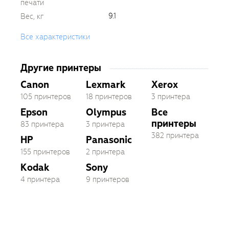
печати
9.1
Вес, кг
Все характеристики
Другие принтеры
Canon
Lexmark
Xerox
105 принтеров
18 принтеров
3 принтера
Epson
Olympus
Все
принтеры
83 принтера
3 принтера
382 принтера
HP
Panasonic
155 принтеров
2 принтера
Kodak
Sony
4 принтера
9 принтеров