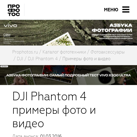
МЕНЮ
Prophotos.ru
Каталог фототехники
Фотоаксессуары
DJI
DJI Phantom 4
Примеры фото и видео
DJI Phantom 4
примеры фото и
видео
Дата анонса:
01.03.2016