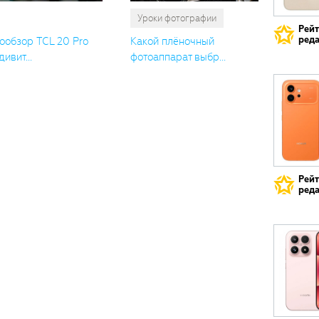
Уроки фотографии
Рей
реда
ообзор TCL 20 Pro
Какой плёночный
дивит...
фотоаппарат выбр...
Рей
реда