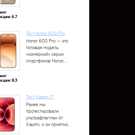
тинг
кции: 6.7
Тест Honor 600 Pro
Honor 600 Pro — это
топовая модель
«номерной» серии
смартфонов Honor,...
тинг
кции: 8.3
Тест Xiaomi 17
Ранее мы
протестировали
ультрафлагман от
Xiaomi, и он приятно
удивил своими...