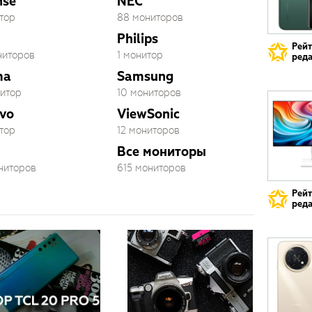
nse
NEC
тор
88 мониторов
Philips
Рей
ниторов
1 монитор
реда
ma
Samsung
нитор
10 мониторов
vo
ViewSonic
тор
12 мониторов
Все мониторы
ониторов
615 мониторов
Рей
реда