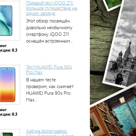
Полевой тест iQOO Z11:
большое путешествие на
одном заряде
Этот обзор посвящён
довольно необычному
смартфону. iQOO Z11
оснащён встроенным
тинг
аккумулятором...
кции: 8.3
Тест HUAWEI Pura 90s
Pro Max
В нашем тесте
проверим, как снимает
HUAWEI Pura 90s Pro
Max...
тинг
кции: 8.3
Азбука фотографии.