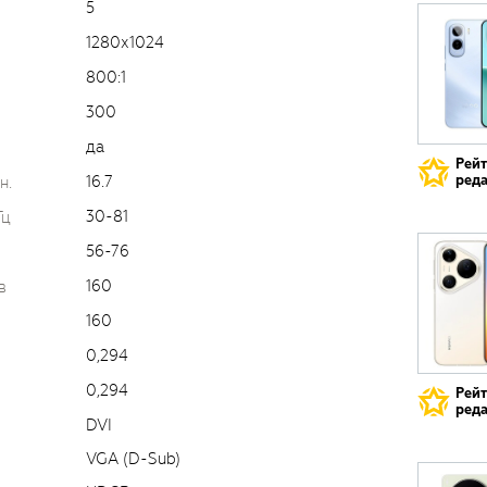
5
1280х1024
800:1
300
да
Рей
16.7
реда
н.
30-81
Гц
56-76
160
в
160
0,294
0,294
Рей
реда
DVI
VGA (D-Sub)