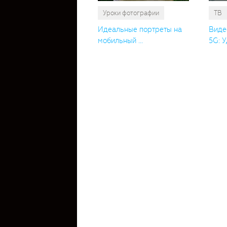
Уроки фотографии
ТВ
Идеальные портреты на
Виде
мобильный ...
5G: У