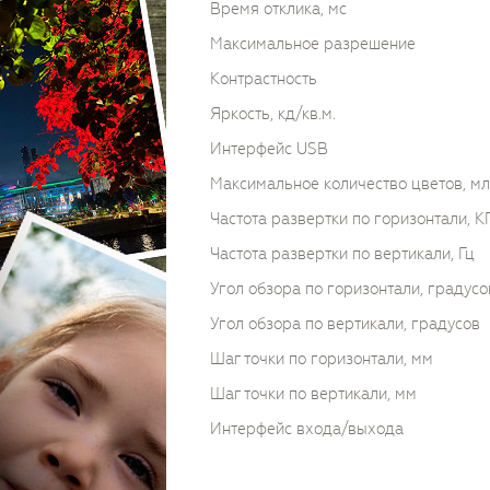
Время отклика, мс
Максимальное разрешение
Контрастность
Яркость, кд/кв.м.
Интерфейс USB
Максимальное количество цветов, мл
Частота развертки по горизонтали, К
Частота развертки по вертикали, Гц
Угол обзора по горизонтали, градусо
Угол обзора по вертикали, градусов
Шаг точки по горизонтали, мм
Шаг точки по вертикали, мм
Интерфейс входа/выхода