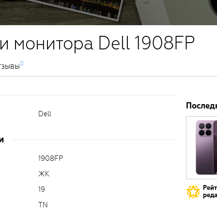
и монитора Dell 1908FP
0
тзывы
Послед
Dell
и
1908FP
ЖК
Рей
19
реда
TN