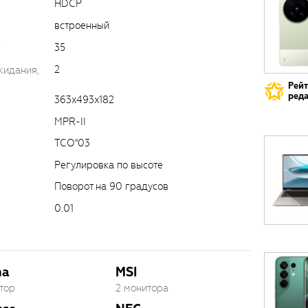
HDCP
встроенный
35
2
жидания,
Рей
реда
363x493x182
MPR-II
TCO''03
Регулировка по высоте
Поворот на 90 градусов
0.01
ma
MSI
тор
2 монитора