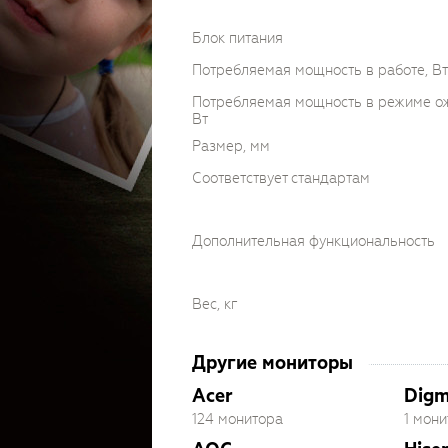
Блок питания
Потребляемая мощность в работе, Вт
Потребляемая мощность в режиме о
Вт
Размер, мм
Соответствует стандартам
Дополнительная функциональность
Вес, кг
Другие мониторы
Acer
Dig
124 монитора
1 мони