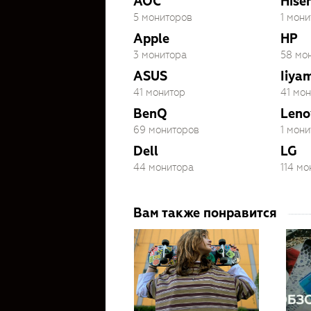
AOC
Hise
5 мониторов
1 мони
Apple
HP
3 монитора
58 мо
ASUS
Iiya
41 монитор
41 мо
BenQ
Leno
69 мониторов
1 мони
Dell
LG
44 монитора
114 м
Вам также понравится