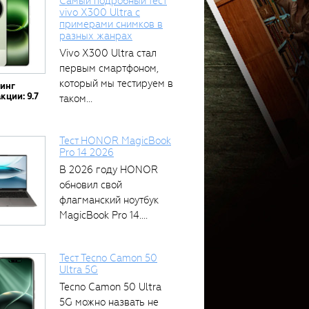
Самый подробный тест
vivo X300 Ultra с
примерами снимков в
разных жанрах
Vivo X300 Ultra стал
первым смартфоном,
который мы тестируем в
тинг
кции: 9.7
таком...
Тест HONOR MagicBook
Pro 14 2026
В 2026 году HONOR
обновил свой
флагманский ноутбук
MagicBook Pro 14....
Тест Tecno Camon 50
Ultra 5G
Tecno Camon 50 Ultra
5G можно назвать не