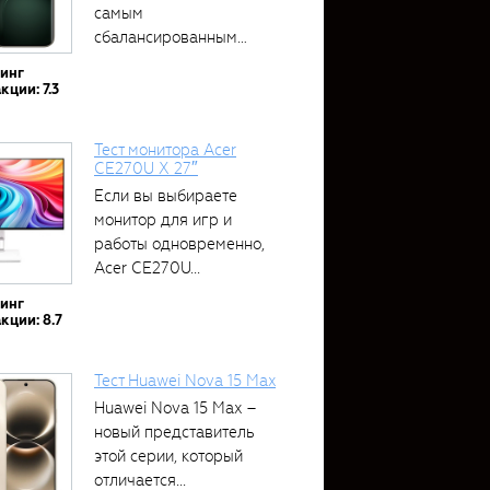
самым
сбалансированным
устройством....
тинг
кции: 7.3
Тест монитора Acer
CE270U X 27″
Если вы выбираете
монитор для игр и
работы одновременно,
Acer CE270U...
тинг
кции: 8.7
Тест Huawei Nova 15 Max
Huawei Nova 15 Max –
новый представитель
этой серии, который
отличается...