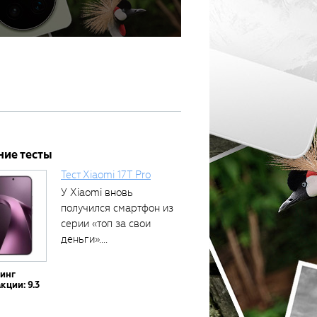
ние тесты
Тест Xiaomi 17T Pro
У Xiaomi вновь
получился смартфон из
серии «топ за свои
деньги»....
тинг
кции: 9.3