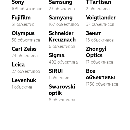
Sony
Samsung
TTartisan
109 объективов
23 объектива
2 объектива
Fujifilm
Samyang
Voigtlander
51 объектив
167 объективов
37 объективов
Olympus
Schneider
Зенит
Kreuznach
58 объективов
16 объективов
6 объективов
Carl Zeiss
Zhongyi
Sigma
Optics
74 объектива
492 объектива
17 объективов
Leica
SIRUI
Все
27 объективов
объективы
1 объектив
Levenhuk
1738 объективов
Swarovski
1 объектив
optik
6 объективов