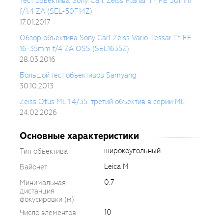
Тест объектива Sony Carl Zeiss Planar T* FE 50mm
f/1.4 ZA (SEL-50F14Z)
17.01.2017
Обзор объектива Sony Carl Zeiss Vario-Tessar T* FE
16-35mm f/4 ZA OSS (SEL1635Z)
28.03.2016
Большой тест объективов Samyang
30.10.2013
Zeiss Otus ML 1.4/35: третий объектив в серии ML
24.02.2026
Основные характеристики
широкоугольный
Тип объектива
Leica M
Байонет
0.7
Минимальная
дистанция
фокусировки (м)
10
Число элементов