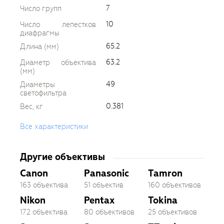
7
Число групп
10
Число лепестков
диафрагмы
65.2
Длина (мм)
63.2
Диаметр объектива
(мм)
49
Диаметры
светофильтра
0.381
Вес, кг
Все характеристики
Другие объективы
Canon
Panasonic
Tamron
163 объектива
51 объектив
160 объективов
Nikon
Pentax
Tokina
172 объектива
80 объективов
25 объективов