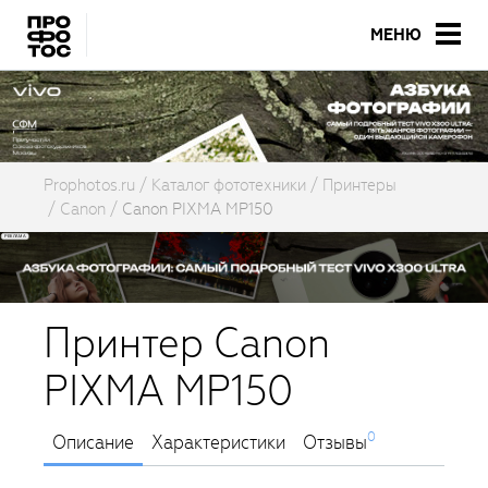
МЕНЮ
Prophotos.ru
Каталог фототехники
Принтеры
Canon
Canon PIXMA MP150
Принтер Canon
PIXMA MP150
0
Описание
Характеристики
Отзывы