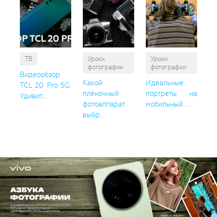
ТВ
Уроки
Уроки
фотографии
фотографии
Видеообзор
Какой
Идеальные
TCL 20 Pro 5G:
плёночный
портреты на
Удивит...
фотоаппарат
мобильный ...
выбр...