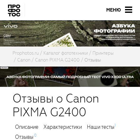
МЕНЮ
Prophotos.ru
Каталог фототехники
Принтеры
Canon
Canon PIXMA G2400
Отзывы
Отзывы о Canon
PIXMA G2400
1
Описание
Характеристики
Наши тесты
0
Отзывы