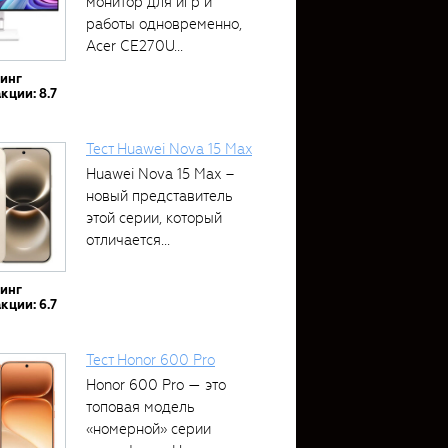
монитор для игр и
работы одновременно,
Acer CE270U...
тинг
кции: 8.7
Тест Huawei Nova 15 Max
Huawei Nova 15 Max –
новый представитель
этой серии, который
отличается...
тинг
кции: 6.7
Тест Honor 600 Pro
Honor 600 Pro — это
топовая модель
«номерной» серии