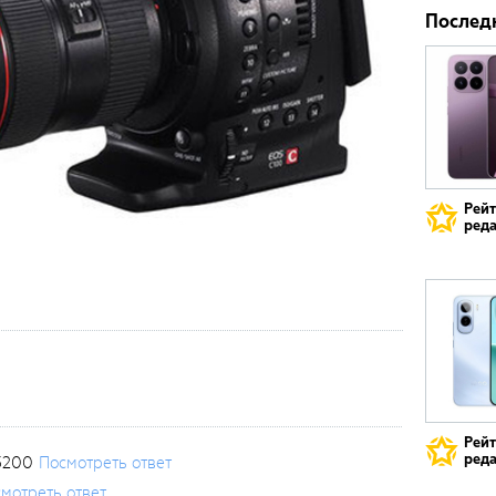
Послед
Рей
реда
Рей
реда
3200
Посмотреть ответ
мотреть ответ