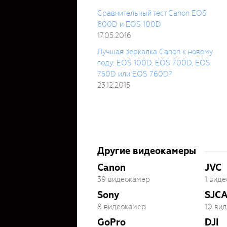
Сравнительный тест Canon EOS
600D и EOS 100D
17.05.2016
Лучшая зеркалка Canon к новому
году: EOS 100D, EOS 700D, EOS
750D или EOS 760D?
23.12.2015
Другие видеокамеры
Canon
JVC
39 видеокамер
1 вид
Sony
SJC
8 видеокамер
10 ви
GoPro
DJI