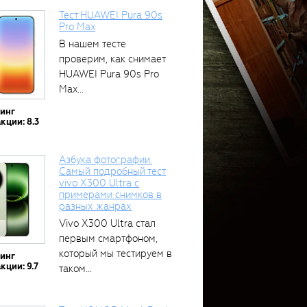
Тест HUAWEI Pura 90s
Pro Max
В нашем тесте
проверим, как снимает
HUAWEI Pura 90s Pro
Max...
тинг
кции: 8.3
Азбука фотографии.
Самый подробный тест
vivo X300 Ultra с
примерами снимков в
разных жанрах
Vivo X300 Ultra стал
первым смартфоном,
который мы тестируем в
тинг
кции: 9.7
таком...