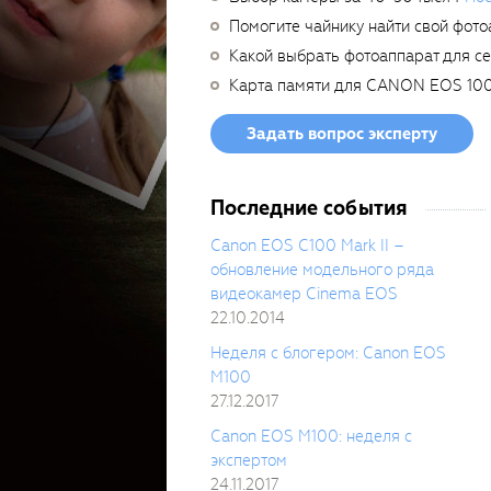
Помогите чайнику найти свой фото
Какой выбрать фотоаппарат для с
Карта памяти для CANON EOS 10
Задать вопрос эксперту
Последние события
Canon EOS C100 Mark II –
обновление модельного ряда
видеокамер Cinema EOS
22.10.2014
Неделя с блогером: Canon EOS
M100
27.12.2017
Canon EOS M100: неделя с
экспертом
24.11.2017