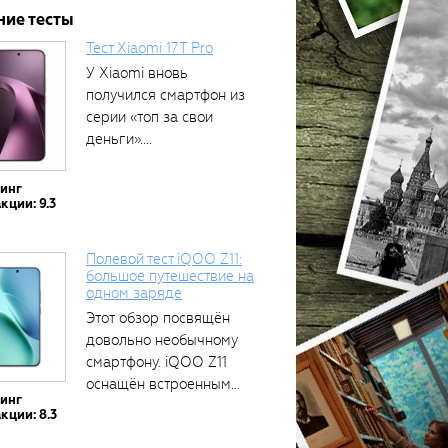
ние тесты
Тест Xiaomi 17T Pro
У Xiaomi вновь
получился смартфон из
серии «топ за свои
деньги»....
тинг
кции: 9.3
Полевой тест iQOO Z11:
большое путешествие на
одном заряде
Этот обзор посвящён
довольно необычному
смартфону. iQOO Z11
оснащён встроенным
тинг
аккумулятором...
кции: 8.3