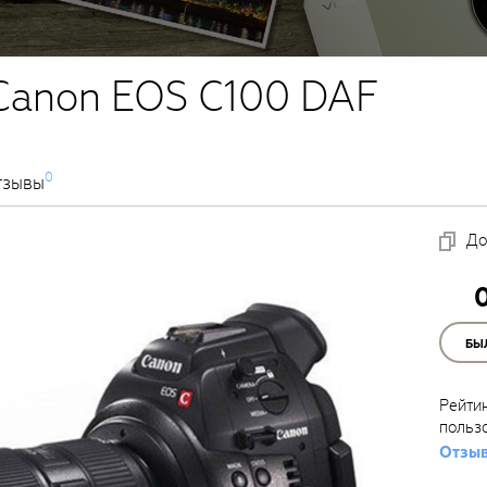
Canon EOS C100 DAF
0
тзывы
До
БЫ
Рейти
польз
Отзыв