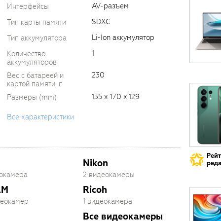
AV-разъем
Интерфейсы
SDXC
Тип карты памяти
Li-Ion аккумулятор
Тип аккумулятора
1
Количество
аккумуляторов
230
Вес с батареей и
картой памяти, г
135 х 170 x 129
Размеры (mm)
Все характеристики
Рей
Nikon
реда
еокамера
2 видеокамеры
AM
Ricoh
деокамер
1 видеокамера
Все видеокамеры