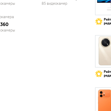
еокамеры
85 видеокамер
еокамера
Рей
реда
a360
еокамеры
Рей
реда