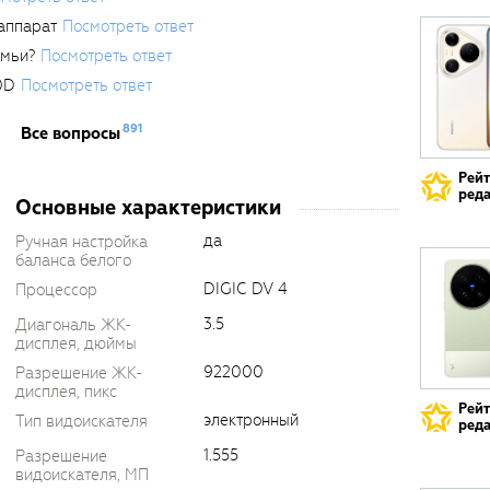
аппарат
Посмотреть ответ
емьи?
Посмотреть ответ
0D
Посмотреть ответ
891
Все вопросы
Рей
реда
Основные характеристики
да
Ручная настройка
баланса белого
DIGIC DV 4
Процессор
3.5
Диагональ ЖК-
дисплея, дюймы
922000
Разрешение ЖК-
дисплея, пикс
Рей
электронный
Тип видоискателя
реда
1.555
Разрешение
видоискателя, МП