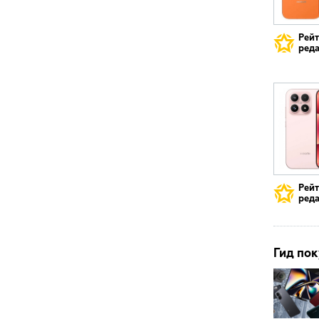
Рей
реда
Рей
реда
Гид пок