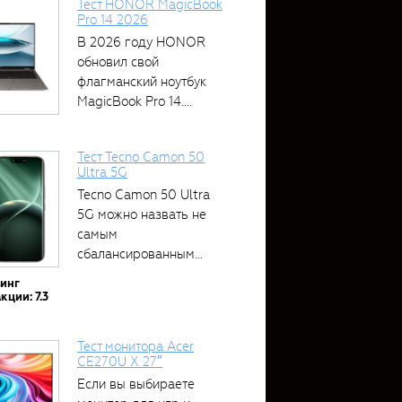
Тест HONOR MagicBook
Pro 14 2026
В 2026 году HONOR
обновил свой
флагманский ноутбук
MagicBook Pro 14....
Тест Tecno Camon 50
Ultra 5G
Tecno Camon 50 Ultra
5G можно назвать не
самым
сбалансированным
устройством....
тинг
кции: 7.3
Тест монитора Acer
CE270U X 27″
Если вы выбираете