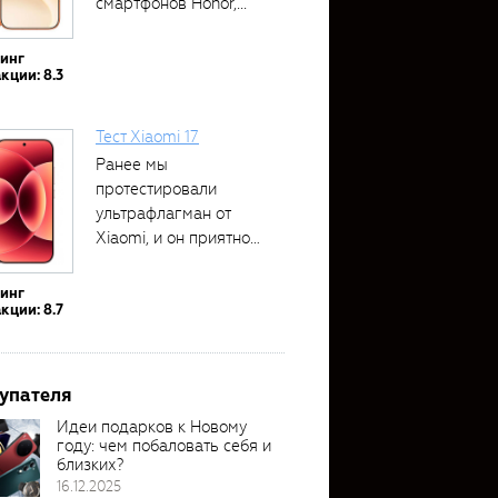
смартфонов Honor,...
тинг
кции: 8.3
Тест Xiaomi 17
Ранее мы
протестировали
ультрафлагман от
Xiaomi, и он приятно
удивил своими...
тинг
кции: 8.7
упателя
Идеи подарков к Новому
году: чем побаловать себя и
близких?
16.12.2025