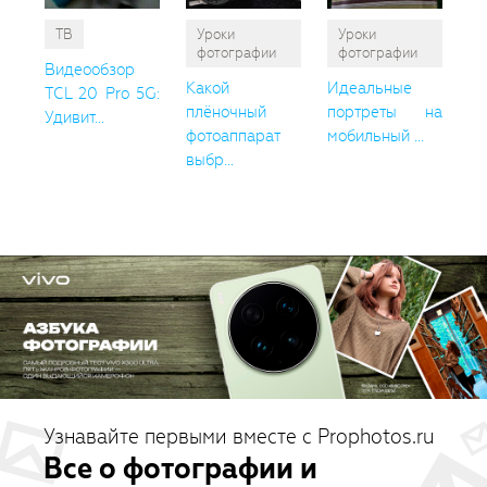
ТВ
Уроки
Уроки
фотографии
фотографии
Видеообзор
Какой
Идеальные
TCL 20 Pro 5G:
плёночный
портреты на
Удивит...
фотоаппарат
мобильный ...
выбр...
Узнавайте первыми вместе с Prophotos.ru
Все о фотографии и