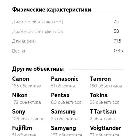
Физические характеристики
75
Диаметр объектива (мм)
58
Диаметры светофильтра
71.5
Длина (мм)
0.43
Вес, кг
Другие объективы
Canon
Panasonic
Tamron
163 объектива
51 объектив
160 объективов
Nikon
Pentax
Tokina
172 объектива
80 объективов
25 объективов
Sony
Samsung
TTartisan
109 объективов
23 объектива
2 объектива
Fujifilm
Samyang
Voigtlander
51 объектив
167 объективов
37 объективов