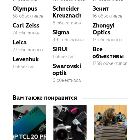
Olympus
Schneider
Зенит
Kreuznach
58 объективов
16 объективов
6 объективов
Carl Zeiss
Zhongyi
Sigma
Optics
74 объектива
492 объектива
17 объективов
Leica
SIRUI
Все
27 объективов
объективы
1 объектив
Levenhuk
1738 объективов
Swarovski
1 объектив
optik
6 объективов
Вам также понравится