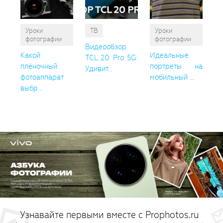
Уроки
ТВ
Уроки
фотографии
фотографии
Видеообзор
Какой
Идеальные
TCL 20 Pro 5G:
плёночный
портреты на
Удивит...
фотоаппарат
мобильный ...
выбр...
Узнавайте первыми вместе с Prophotos.ru