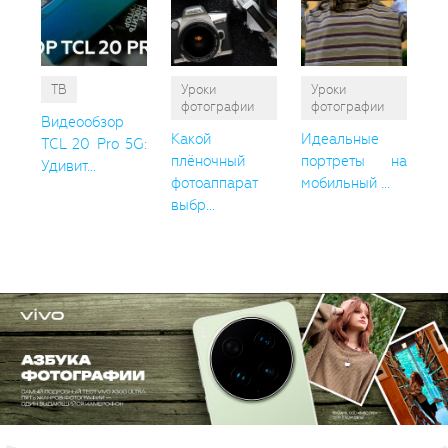
ТВ
Уроки
Уроки
фотографии
фотографии
Видеообзор
Какой
Идеальные
TCL 20 Pro 5G:
плёночный
портреты на
Удивит...
фотоаппарат
мобильный ...
выбр...