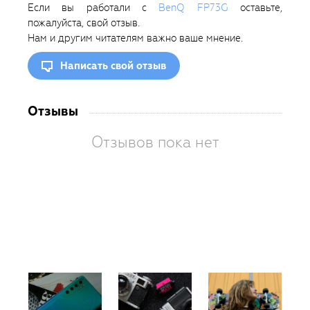
Если вы работали с
BenQ FP73G
оставьте,
пожалуйста, свой отзыв.
Нам и другим читателям важно ваше мнение.
Написать свой отзыв
Отзывы
Отзывов пока нет
Вам
так
пон