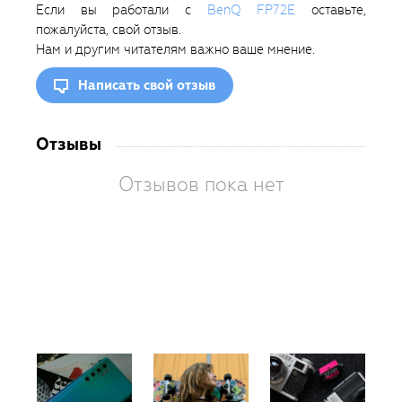
Если вы работали с
BenQ FP72E
оставьте,
пожалуйста, свой отзыв.
Нам и другим читателям важно ваше мнение.
Написать свой отзыв
Отзывы
Отзывов пока нет
Вам
так
пон