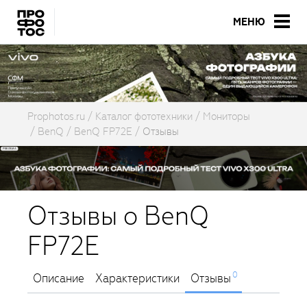
МЕНЮ
Prophotos.ru
Каталог фототехники
Мониторы
BenQ
BenQ FP72E
Отзывы
Отзывы о BenQ
FP72E
0
Описание
Характеристики
Отзывы