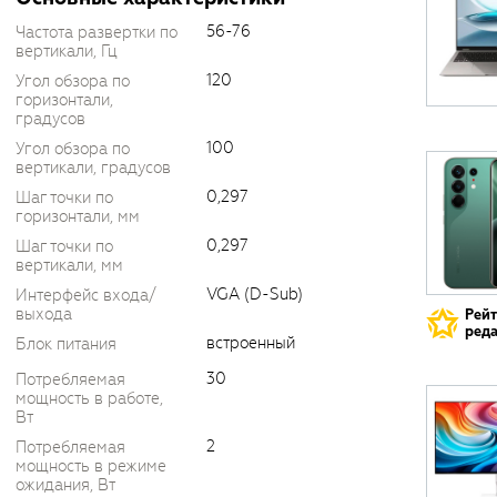
56-76
Частота развертки по
вертикали, Гц
120
Угол обзора по
горизонтали,
градусов
100
Угол обзора по
вертикали, градусов
0,297
Шаг точки по
горизонтали, мм
0,297
Шаг точки по
вертикали, мм
VGA (D-Sub)
Интерфейс входа/
выхода
Рей
реда
встроенный
Блок питания
30
Потребляемая
мощность в работе,
Вт
2
Потребляемая
мощность в режиме
ожидания, Вт