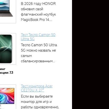
В 2026 году HONOR
обновил свой
флагманский ноутбук
MagicBook Pro 14....
Тест Tecno Camon 50
Ultra 5G
Tecno Camon 50 Ultra
5G можно назвать не
самым
сбалансированным
устройством....
тинг
кции: 7.3
Тест монитора Acer
CE270U X 27″
Если вы выбираете
монитор для игр и
работы одновременно,