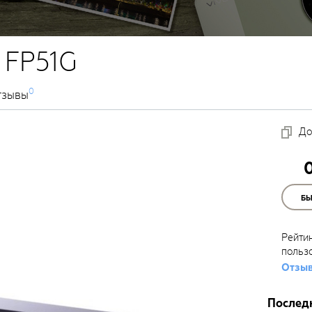
 FP51G
0
тзывы
До
Б
Рейти
польз
Отзыв
Послед