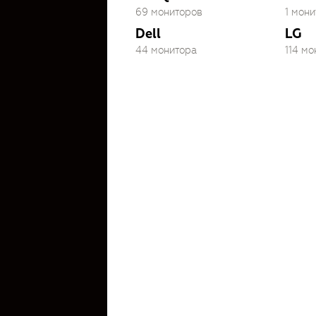
69 мониторов
1 мони
Dell
LG
44 монитора
114 м