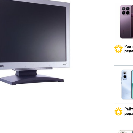
Рей
реда
Рей
реда