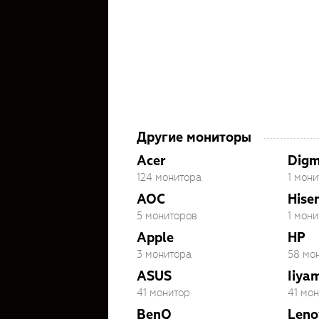
Другие мониторы
Acer
Dig
124 монитора
1 мони
AOC
Hise
5 мониторов
1 мони
Apple
HP
3 монитора
58 мо
ASUS
Iiya
41 монитор
41 мо
BenQ
Leno