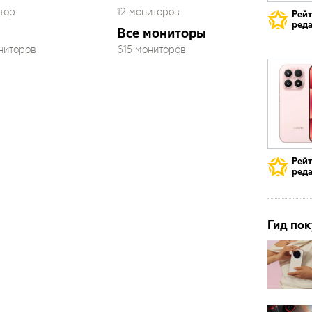
тор
12 мониторов
Рей
реда
Все мониторы
ониторов
615 мониторов
Рей
реда
Гид пок