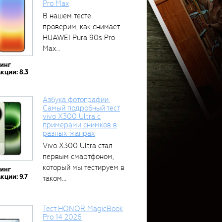
Pro Max
В нашем тесте
проверим, как снимает
HUAWEI Pura 90s Pro
Max...
тинг
кции: 8.3
Азбука фотографии.
Самый подробный тест
vivo X300 Ultra с
примерами снимков в
разных жанрах
Vivo X300 Ultra стал
первым смартфоном,
который мы тестируем в
тинг
кции: 9.7
таком...
Тест HONOR MagicBook
Pro 14 2026