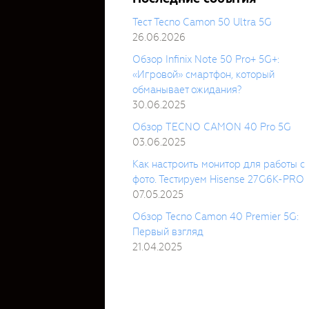
Тест Tecno Camon 50 Ultra 5G
26.06.2026
Обзор Infinix Note 50 Pro+ 5G+:
«Игровой» смартфон, который
обманывает ожидания?
30.06.2025
Обзор TECNO CAMON 40 Pro 5G
03.06.2025
Как настроить монитор для работы с
фото. Тестируем Hisense 27G6K-PRO
07.05.2025
Обзор Tecno Camon 40 Premier 5G:
Первый взгляд
21.04.2025