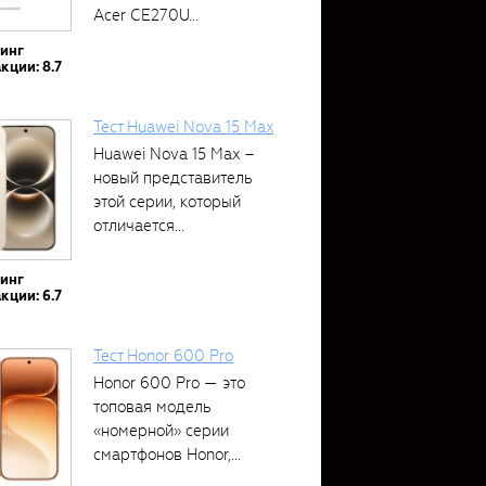
Acer CE270U...
тинг
кции: 8.7
Тест Huawei Nova 15 Max
Huawei Nova 15 Max –
новый представитель
этой серии, который
отличается...
тинг
кции: 6.7
Тест Honor 600 Pro
Honor 600 Pro — это
топовая модель
«номерной» серии
смартфонов Honor,...