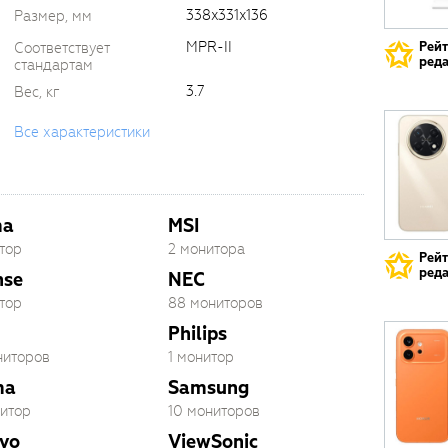
338x331x136
Размер, мм
MPR-II
Рей
Соответствует
реда
стандартам
3.7
Вес, кг
Все характеристики
ma
MSI
тор
2 монитора
Рей
реда
nse
NEC
тор
88 мониторов
Philips
ниторов
1 монитор
ma
Samsung
нитор
10 мониторов
vo
ViewSonic