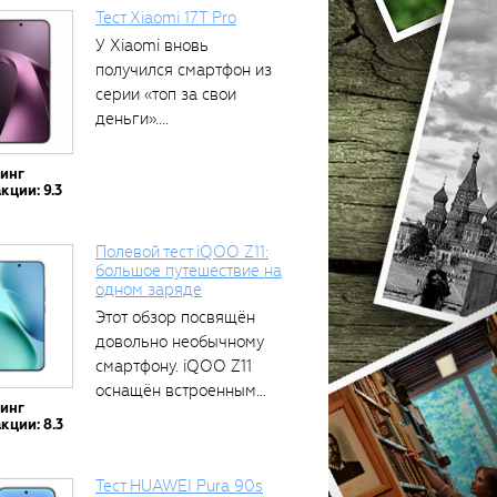
Тест Xiaomi 17T Pro
У Xiaomi вновь
получился смартфон из
серии «топ за свои
деньги»....
тинг
кции: 9.3
Полевой тест iQOO Z11:
большое путешествие на
одном заряде
Этот обзор посвящён
довольно необычному
смартфону. iQOO Z11
оснащён встроенным
тинг
аккумулятором...
кции: 8.3
Тест HUAWEI Pura 90s