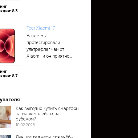
тинг
кции: 8.3
Тест Xiaomi 17
Ранее мы
протестировали
ультрафлагман от
Xiaomi, и он приятно
удивил своими...
тинг
кции: 8.7
упателя
Как выгодно купить смартфон
на маркетплейсах за
рубежом?
10.02.2026
Лучшие гаджеты для учёбы,