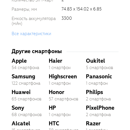
74.83 x 154.02 x 6.85
Размеры, мм
3300
Емкость аккумулятора
(мАч)
Все характеристики
Другие смартфоны
Apple
Haier
Oukitel
54 смартфона
1 смартфон
5 смартфонов
Samsung
Highscreen
Panasonic
122 смартфона
1 смартфон
1 смартфон
Huawei
Honor
Philips
65 смартфонов
57 смартфонов
2 смартфона
Sony
HP
PixelPhone
68 смартфонов
1 смартфон
2 смартфона
Alcatel
HTC
Razer