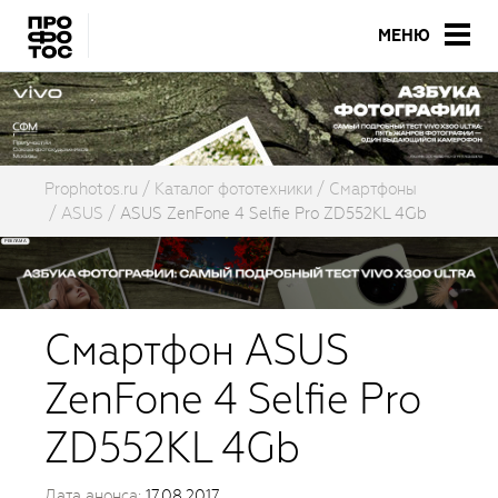
МЕНЮ
Prophotos.ru
Каталог фототехники
Смартфоны
ASUS
ASUS ZenFone 4 Selfie Pro ZD552KL 4Gb
Смартфон ASUS
ZenFone 4 Selfie Pro
ZD552KL 4Gb
Дата анонса:
17.08.2017