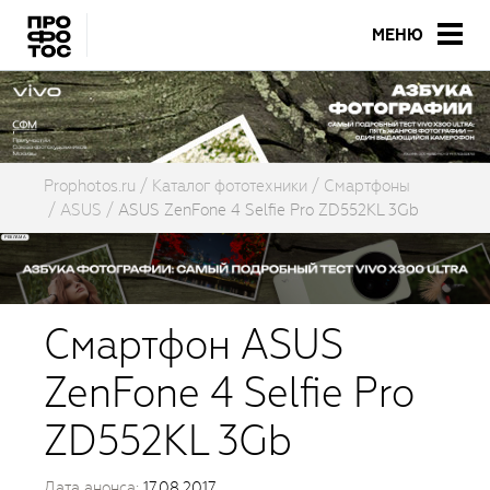
МЕНЮ
Prophotos.ru
Каталог фототехники
Смартфоны
ASUS
ASUS ZenFone 4 Selfie Pro ZD552KL 3Gb
Смартфон ASUS
ZenFone 4 Selfie Pro
ZD552KL 3Gb
Дата анонса:
17.08.2017