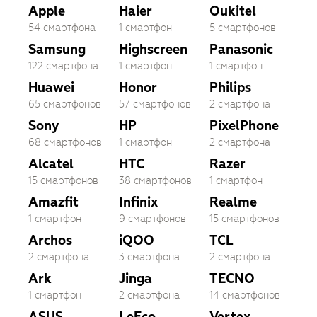
Apple
Haier
Oukitel
54 смартфона
1 смартфон
5 смартфонов
Samsung
Highscreen
Panasonic
122 смартфона
1 смартфон
1 смартфон
Huawei
Honor
Philips
65 смартфонов
57 смартфонов
2 смартфона
Sony
HP
PixelPhone
68 смартфонов
1 смартфон
2 смартфона
Alcatel
HTC
Razer
15 смартфонов
38 смартфонов
1 смартфон
Amazfit
Infinix
Realme
1 смартфон
9 смартфонов
15 смартфонов
Archos
iQOO
TCL
2 смартфона
3 смартфона
2 смартфона
Ark
Jinga
TECNO
1 смартфон
2 смартфона
14 смартфонов
ASUS
LeEco
Vertex