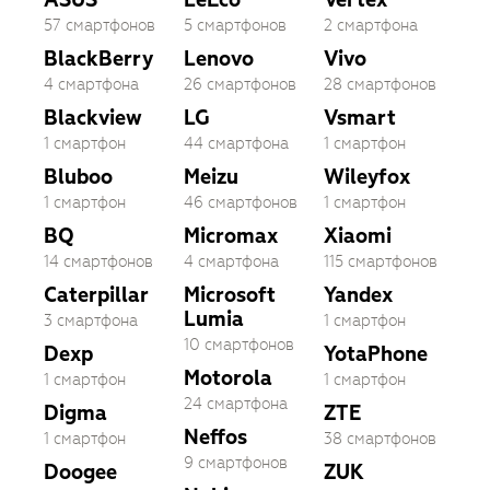
57 смартфонов
5 смартфонов
2 смартфона
BlackBerry
Lenovo
Vivo
4 смартфона
26 смартфонов
28 смартфонов
Blackview
LG
Vsmart
1 смартфон
44 смартфона
1 смартфон
Bluboo
Meizu
Wileyfox
1 смартфон
46 смартфонов
1 смартфон
BQ
Micromax
Xiaomi
14 смартфонов
4 смартфона
115 смартфонов
Caterpillar
Microsoft
Yandex
Lumia
3 смартфона
1 смартфон
10 смартфонов
Dexp
YotaPhone
Motorola
1 смартфон
1 смартфон
24 смартфона
Digma
ZTE
Neffos
1 смартфон
38 смартфонов
9 смартфонов
Doogee
ZUK