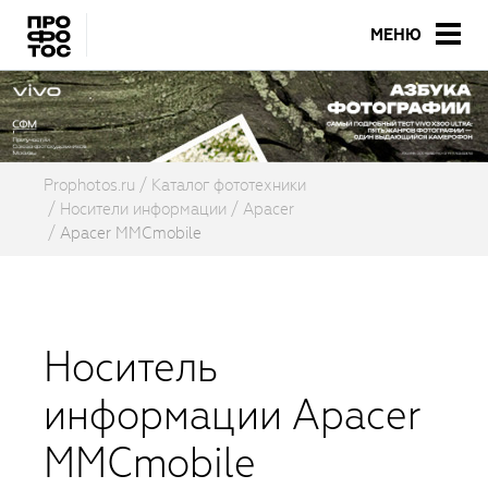
МЕНЮ
Prophotos.ru
Каталог фототехники
Носители информации
Apacer
Apacer MMCmobile
Носитель
информации Apacer
MMCmobile