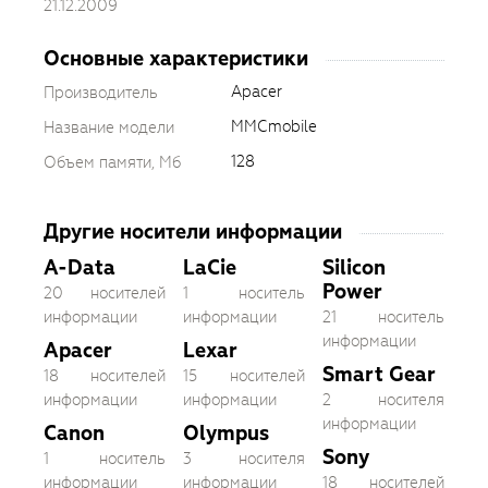
21.12.2009
Основные характеристики
Apacer
Производитель
MMCmobile
Название модели
128
Объем памяти, Мб
Другие носители информации
A-Data
LaCie
Silicon
Power
20 носителей
1 носитель
информации
информации
21 носитель
информации
Apacer
Lexar
Smart Gear
18 носителей
15 носителей
информации
информации
2 носителя
информации
Canon
Olympus
Sony
1 носитель
3 носителя
информации
информации
18 носителей