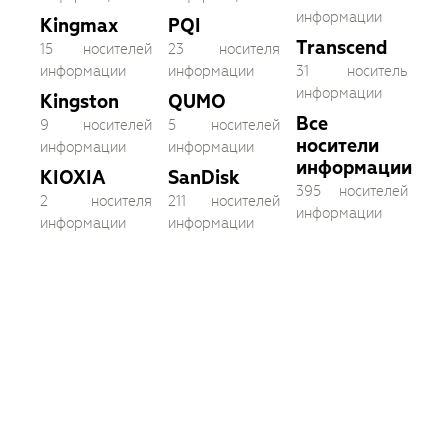
информации
Kingmax
PQI
Transcend
15 носителей
23 носителя
информации
информации
31 носитель
информации
Kingston
QUMO
Все
9 носителей
5 носителей
носители
информации
информации
информации
KIOXIA
SanDisk
395 носителей
2 носителя
211 носителей
информации
информации
информации