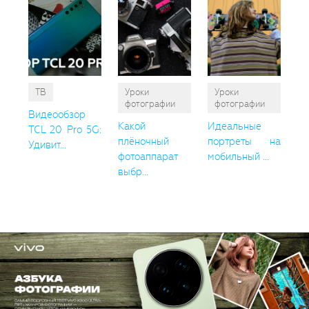
ТВ
Уроки
Уроки
фотографии
фотографии
Видеообзор
Какой
Идеальные
TCL 20 Pro 5G:
плёночный
портреты на
Удивит...
фотоаппарат
мобильный ...
выбр...