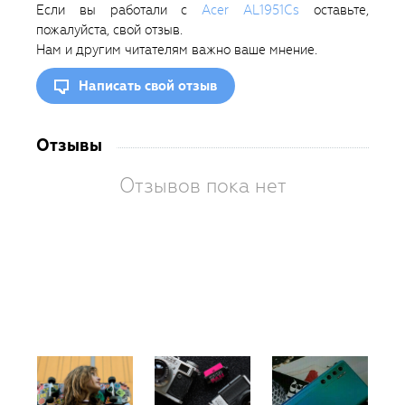
Если вы работали с
Acer AL1951Cs
оставьте,
пожалуйста, свой отзыв.
Нам и другим читателям важно ваше мнение.
Написать свой отзыв
Отзывы
Отзывов пока нет
Вам
так
пон