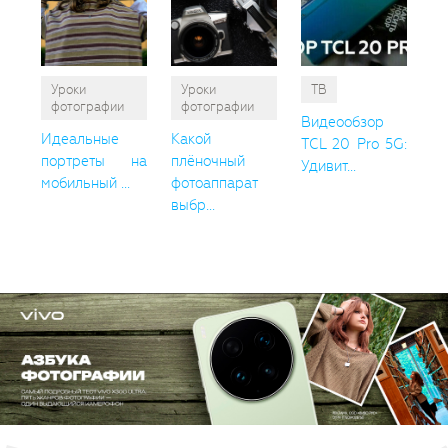
Уроки
Уроки
ТВ
фотографии
фотографии
Видеообзор
Идеальные
Какой
TCL 20 Pro 5G:
портреты на
плёночный
Удивит...
мобильный ...
фотоаппарат
выбр...