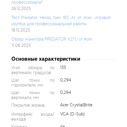
профессионала?
26.12.2025
Тест Predator Helios Neo 16S AI от Acer: игровой
ноутбук для профессиональной работы
18.12.2025
Обзор монитора PREDATOR X27U от Acer
11.06.2025
Основные характеристики
135
Угол обзора по
вертикали, градусов
0,294
Шаг точки по
горизонтали, мм
0,294
Шаг точки по
вертикали, мм
Acer CrystalBrite
Покрытие экрана
VGA (D-Sub)
Интерфейс входа/
выхода
да
Колонки